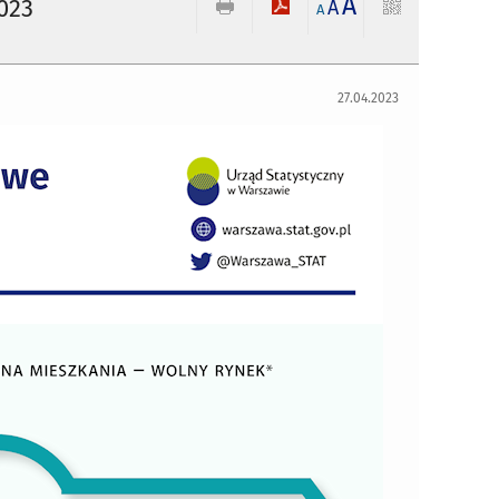
A
023
A
A
27.04.2023