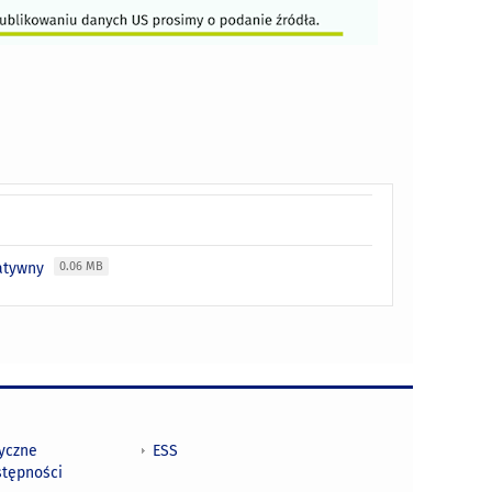
natywny
0.06 MB
tyczne
ESS
stępności