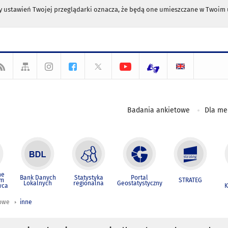
any ustawień Twojej przeglądarki oznacza, że będą one umieszczane w Twoi
Badania ankietowe
Dla m
ne
Bank Danych
Statystyka
Portal
um
STRATEG
Lokalnych
regionalna
Geostatystyczny
wca
K
iowe
inne