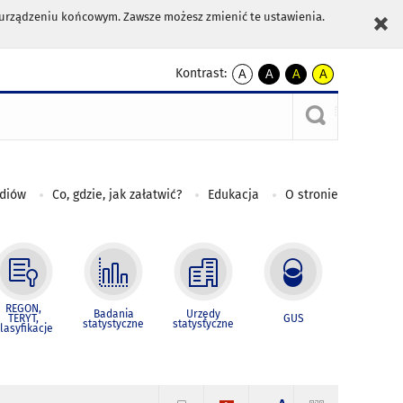
m urządzeniu końcowym. Zawsze możesz zmienić te ustawienia.
Kontrast:
A
A
A
A
kontrast
kontrast
kontrast
kontrast
domyślny
biały
żółty
czarny
tekst
tekst
tekst
na
na
na
czarnym
czarnym
żółtym
ediów
Co, gdzie, jak załatwić?
Edukacja
O stronie
REGON,
Badania
Urzędy
TERYT,
GUS
statystyczne
statystyczne
lasyfikacje