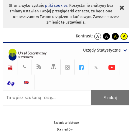
Strona wykorzystuje
pliki cookies
. Korzystanie z witryny bez
zmiany ustawień Twojej przeglądarki oznacza, że będą one
umieszczane w Twoim urządzeniu końcowym. Zawsze możesz
zmienić te ustawienia.
Kontrast:
A
A
A
A
kontrast
kontrast
kontrast
kontra
domyślny
biały
żółty
czarny
Urzędy Statystyczne
tekst
tekst
tekst
na
na
na
czarnym
czarnym
żółtym
Badania ankietowe
Dla mediów