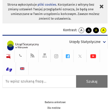
Strona wykorzystuje
pliki cookies
. Korzystanie z witryny bez
zmiany ustawień Twojej przeglądarki oznacza, że będą one
umieszczane w Twoim urządzeniu końcowym. Zawsze możesz
zmienić te ustawienia.
Kontrast:
A
A
A
A
kontrast
kontrast
kontrast
kontra
domyślny
biały
żółty
czarny
Urzędy Statystyczne
tekst
tekst
tekst
na
na
na
czarnym
czarnym
żółtym
Badania ankietowe
Dla mediów