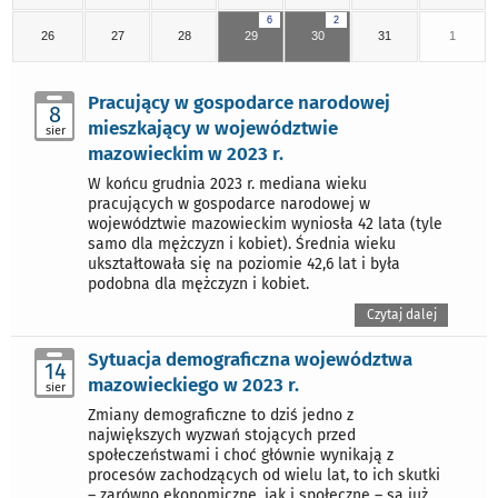
6
2
26
27
28
29
30
31
1
Pracujący w gospodarce narodowej
8
mieszkający w województwie
sier
mazowieckim w 2023 r.
W końcu grudnia 2023 r. mediana wieku
pracujących w gospodarce narodowej w
województwie mazowieckim wyniosła 42 lata (tyle
samo dla mężczyzn i kobiet). Średnia wieku
ukształtowała się na poziomie 42,6 lat i była
podobna dla mężczyzn i kobiet.
Czytaj dalej
Sytuacja demograficzna województwa
14
mazowieckiego w 2023 r.
sier
Zmiany demograficzne to dziś jedno z
największych wyzwań stojących przed
społeczeństwami i choć głównie wynikają z
procesów zachodzących od wielu lat, to ich skutki
– zarówno ekonomiczne, jak i społeczne – są już