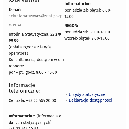
02-134 Warszawa
Informatorium:
E-mail:
poniedziałek-piątek 8.00-
sekretariatuswaw@stat.gov.pl
15.00
e-PUAP
REGON:
poniedziałek 8:00-18:00
Infolinia Statystyczna:
22 279
wtorek-piątek 8.00-15.00
99 99
(opłata zgodna z taryfą
operatora)
Konsultanci są dostępni w dni
robocze:
pon.- pt.: godz. 8.00 - 15.00
Informacje
telefoniczne:
Urzędy statystyczne
Deklaracja dostępności
Centrala: +48 22 464 20 00
Informatorium
(informacja o
danych statystycznych)
:
+48 22 464 20 85