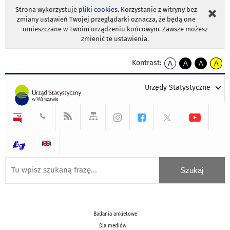
Strona wykorzystuje
pliki cookies
. Korzystanie z witryny bez
zmiany ustawień Twojej przeglądarki oznacza, że będą one
umieszczane w Twoim urządzeniu końcowym. Zawsze możesz
zmienić te ustawienia.
Kontrast:
A
A
A
A
kontrast
kontrast
kontrast
kontra
domyślny
biały
żółty
czarny
Urzędy Statystyczne
tekst
tekst
tekst
na
na
na
czarnym
czarnym
żółtym
Badania ankietowe
Dla mediów