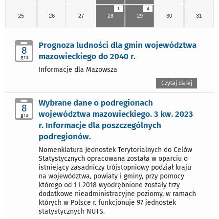
1
4
25
26
27
28
29
30
31
Prognoza ludności dla gmin województwa
8
mazowieckiego do 2040 r.
gru
Informacje dla Mazowsza
Czytaj dalej
Wybrane dane o podregionach
8
województwa mazowieckiego. 3 kw. 2023
gru
r. Informacje dla poszczególnych
podregionów.
Nomenklatura Jednostek Terytorialnych do Celów
Statystycznych opracowana została w oparciu o
istniejący zasadniczy trójstopniowy podział kraju
na województwa, powiaty i gminy, przy pomocy
którego od 1 I 2018 wyodrębnione zostały trzy
dodatkowe nieadministracyjne poziomy, w ramach
których w Polsce r. funkcjonuje 97 jednostek
statystycznych NUTS.