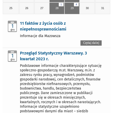
1
4
25
26
27
28
29
30
31
11 faktów z życia osób z
1
niepełnosprawnościami
gru
Informacje dla Mazowsza
Czytaj dalej
Przegląd Statystyczny Warszawy. 3
1
kwartał 2023 r.
gru
Podstawowe informacje charakteryzujące sytuację
społeczno-gospodarczą m.st. Warszawy, m.in. z
zakresu rynku pracy, wynagrodzeń, podmiotów
gospodarki narodowej, cen detalicznych, finansów
przedsiębiorstw niefinansowych, przemysłu,
budownictwa, handlu, bezpieczeństwa
publicznego. Dane zamieszczone w publikacji
prezentuje się w okresach miesięcznych,
kwartalnych, rocznych i w okresach narastających.
Informacje statystyczne uzupełniono
podstawowymi danymi dla miast – siedzib