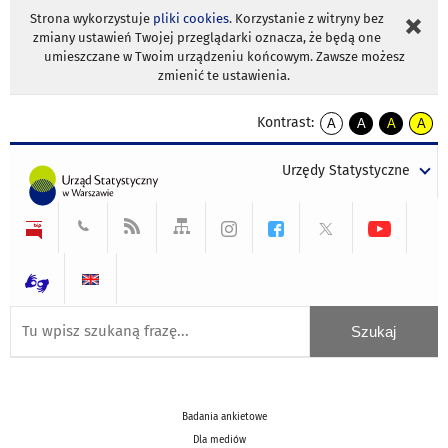
Strona wykorzystuje
pliki cookies
. Korzystanie z witryny bez
zmiany ustawień Twojej przeglądarki oznacza, że będą one
umieszczane w Twoim urządzeniu końcowym. Zawsze możesz
zmienić te ustawienia.
Kontrast:
A
A
A
A
kontrast
kontrast
kontrast
kontra
domyślny
biały
żółty
czarny
Urzędy Statystyczne
tekst
tekst
tekst
na
na
na
czarnym
czarnym
żółtym
Badania ankietowe
Dla mediów