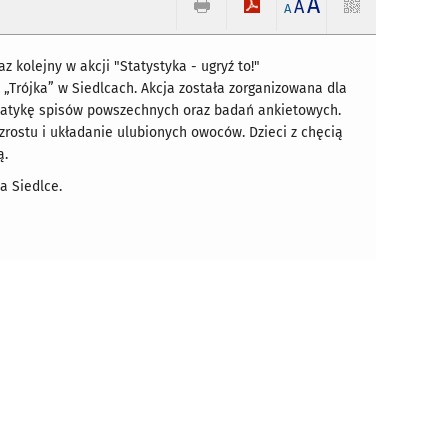
A
A
A
z kolejny w akcji "Statystyka - ugryź to!"
„Trójka” w Siedlcach. Akcja została zorganizowana dla
tematykę spisów powszechnych oraz badań ankietowych.
rostu i układanie ulubionych owoców. Dzieci z chęcią
ą.
a Siedlce.