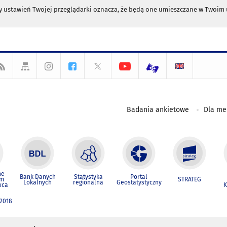
any ustawień Twojej przeglądarki oznacza, że będą one umieszczane w Twoi
Badania ankietowe
Dla m
ne
Bank Danych
Statystyka
Portal
um
STRATEG
Lokalnych
regionalna
Geostatystyczny
wca
K
 2018