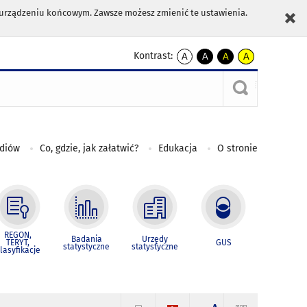
m urządzeniu końcowym. Zawsze możesz zmienić te ustawienia.
Kontrast:
A
A
A
A
kontrast
kontrast
kontrast
kontrast
domyślny
biały
żółty
czarny
tekst
tekst
tekst
na
na
na
czarnym
czarnym
żółtym
ediów
Co, gdzie, jak załatwić?
Edukacja
O stronie
REGON,
Badania
Urzędy
TERYT,
GUS
statystyczne
statystyczne
lasyfikacje