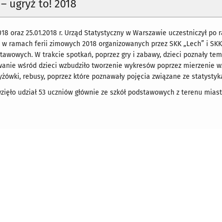
– ugryź to! 2018
18 oraz 25.01.2018 r. Urząd Statystyczny w Warszawie uczestniczył po ra
w ramach ferii zimowych 2018 organizowanych przez SKK „Lech” i SKK 
stawowych. W trakcie spotkań, poprzez gry i zabawy, dzieci poznały 
anie wśród dzieci wzbudziło tworzenie wykresów poprzez mierzenie wz
yżówki, rebusy, poprzez które poznawały pojęcia związane ze statystyk
wzięło udział 53 uczniów głównie ze szkół podstawowych z terenu miast