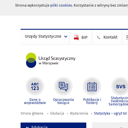
Strona wykorzystuje
pliki cookies
. Korzystanie z witryny bez zmi
Urzędy Statystyczne
Kontakt
BIP
Statystycz
Dane o
Opracowania
Publikacje i
Vademec
województwie
bieżące
foldery
Samorządo
Strona główna
Edukacja
Wydarzenia
Statystyka – ugryź to!
Edukacja