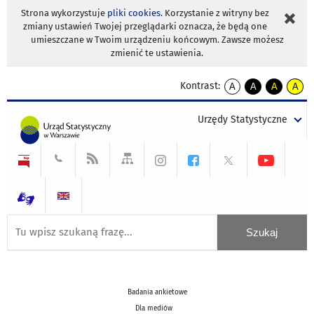
Strona wykorzystuje
pliki cookies
. Korzystanie z witryny bez
zmiany ustawień Twojej przeglądarki oznacza, że będą one
umieszczane w Twoim urządzeniu końcowym. Zawsze możesz
zmienić te ustawienia.
Kontrast:
A
A
A
A
kontrast
kontrast
kontrast
kontra
domyślny
biały
żółty
czarny
Urzędy Statystyczne
tekst
tekst
tekst
na
na
na
czarnym
czarnym
żółtym
Badania ankietowe
Dla mediów