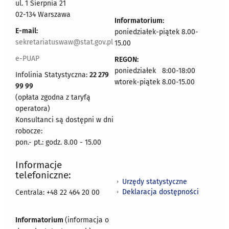
ul. 1 Sierpnia 21
02-134 Warszawa
Informatorium:
E-mail:
poniedziałek-piątek 8.00-
sekretariatuswaw@stat.gov.pl
15.00
e-PUAP
REGON:
poniedziałek 8:00-18:00
Infolinia Statystyczna:
22 279
wtorek-piątek 8.00-15.00
99 99
(opłata zgodna z taryfą
operatora)
Konsultanci są dostępni w dni
robocze:
pon.- pt.: godz. 8.00 - 15.00
Informacje
telefoniczne:
Urzędy statystyczne
Deklaracja dostępności
Centrala: +48 22 464 20 00
Informatorium
(informacja o