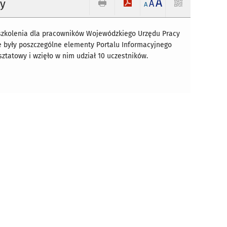
A
cy
A
A
ę szkolenia dla pracowników Wojewódzkiego Urzędu Pracy
e były poszczególne elementy Portalu Informacyjnego
sztatowy i wzięło w nim udział 10 uczestników.