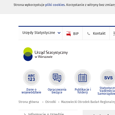
Strona wykorzystuje
pliki cookies
. Korzystanie z witryny bez zmi
Urzędy Statystyczne
Kontakt
BIP
Statystycz
Dane o
Opracowania
Publikacje i
Vademec
województwie
bieżące
foldery
Samorządo
Strona główna
Ośrodki
Mazowiecki Ośrodek Badań Regionaln
Informacje o Urzędzie