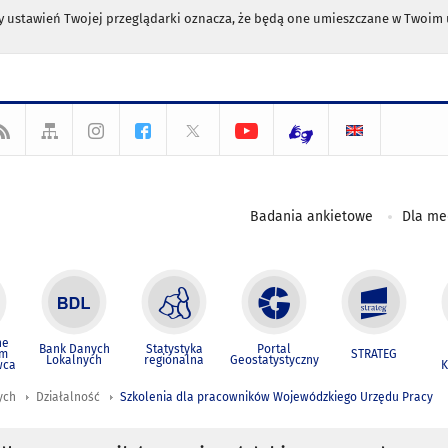
any ustawień Twojej przeglądarki oznacza, że będą one umieszczane w Twoi
Badania ankietowe
Dla m
ne
Bank Danych
Statystyka
Portal
um
STRATEG
Lokalnych
regionalna
Geostatystyczny
wca
K
ych
Działalność
Szkolenia dla pracowników Wojewódzkiego Urzędu Pracy