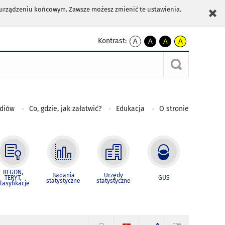
m urządzeniu końcowym. Zawsze możesz zmienić te ustawienia.
Kontrast:
A
A
A
A
kontrast
kontrast
kontrast
kontrast
domyślny
biały
żółty
czarny
tekst
tekst
tekst
na
na
na
czarnym
czarnym
żółtym
ediów
Co, gdzie, jak załatwić?
Edukacja
O stronie
REGON,
Badania
Urzędy
TERYT,
GUS
statystyczne
statystyczne
lasyfikacje