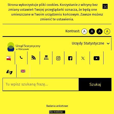
Strona wykorzystuje
pliki cookies
. Korzystanie z witryny bez
zmiany ustawień Twojej przeglądarki oznacza, że będą one
umieszczane w Twoim urządzeniu końcowym. Zawsze możesz
zmienić te ustawienia.
Kontrast:
A
A
A
A
kontrast
kontrast
kontrast
kontra
domyślny
biały
żółty
czarny
Urzędy Statystyczne
tekst
tekst
tekst
na
na
na
czarnym
czarnym
żółtym
Badania ankietowe
Dla mediów