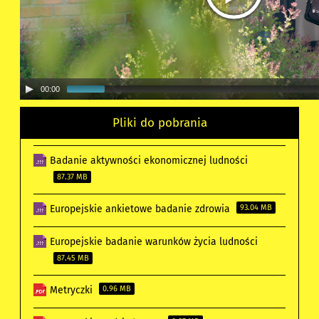
00:00
Pliki do pobrania
Badanie aktywności ekonomicznej ludności
87.37 MB
Europejskie ankietowe badanie zdrowia
93.04 MB
Europejskie badanie warunków życia ludności
87.45 MB
Metryczki
0.96 MB