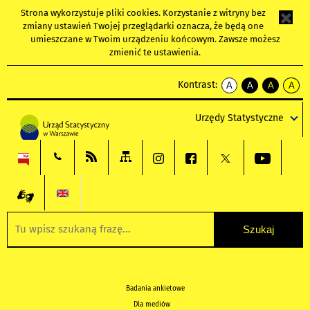
Strona wykorzystuje
pliki cookies
. Korzystanie z witryny bez
zmiany ustawień Twojej przeglądarki oznacza, że będą one
umieszczane w Twoim urządzeniu końcowym. Zawsze możesz
zmienić te ustawienia.
Kontrast:
A
A
A
A
kontrast
kontrast
kontrast
kontra
domyślny
biały
żółty
czarny
Urzędy Statystyczne
tekst
tekst
tekst
na
na
na
czarnym
czarnym
żółtym
Badania ankietowe
Dla mediów