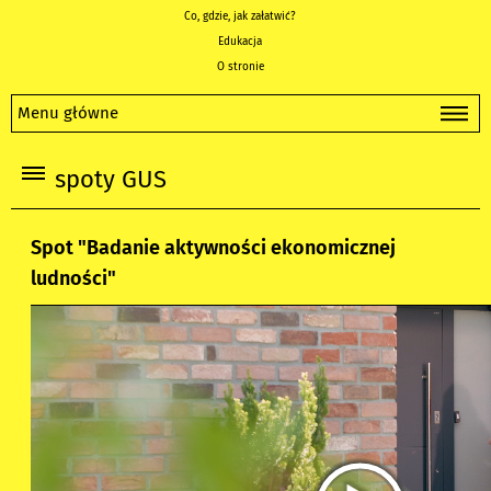
Co, gdzie, jak załatwić?
Edukacja
O stronie
Menu główne
spoty GUS
Spot "Badanie aktywności ekonomicznej
ludności"