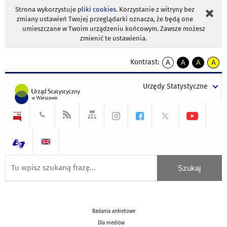
Strona wykorzystuje
pliki cookies
. Korzystanie z witryny bez
zmiany ustawień Twojej przeglądarki oznacza, że będą one
umieszczane w Twoim urządzeniu końcowym. Zawsze możesz
zmienić te ustawienia.
Kontrast:
A
A
A
A
kontrast
kontrast
kontrast
kontra
domyślny
biały
żółty
czarny
Urzędy Statystyczne
tekst
tekst
tekst
na
na
na
czarnym
czarnym
żółtym
Badania ankietowe
Dla mediów