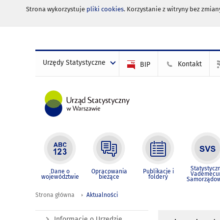
Strona wykorzystuje
pliki cookies
. Korzystanie z witryny bez zmi
Urzędy Statystyczne
Kontakt
BIP
Statystycz
Dane o
Opracowania
Publikacje i
Vademec
województwie
bieżące
foldery
Samorządo
Strona główna
Aktualności
Informacje o Urzędzie