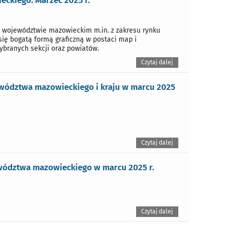
ckiego. Marzec 2025 r.
 województwie mazowieckim m.in. z zakresu rynku
się bogatą formą graficzną w postaci map i
branych sekcji oraz powiatów.
Czytaj dalej
ewództwa mazowieckiego i kraju w marcu 2025
Czytaj dalej
ewództwa mazowieckiego w marcu 2025 r.
Czytaj dalej