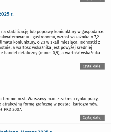
025 r.
 na stabilizację lub poprawę koniunktury w gospodarce.
kwaterowaniu i gastronomii, wzrost wskaźnika o 7,2.
atu koniunktury, o 2,1 w skali miesiąca. Jednostki z
ystnie, a wartość wskaźnika jest powyżej średniej
e handel detaliczny (minus 0,9), a wartość wskaźnika
Czytaj dalej
erenie m.st. Warszawy m.in. z zakresu rynku pracy,
ę atrakcyjną formą graficzną w postaci kartogramów.
e PKD 2007.
Czytaj dalej