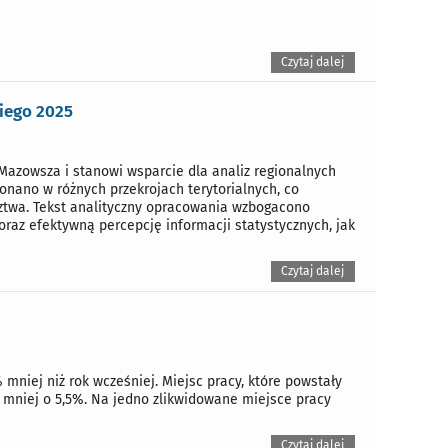
Czytaj dalej
iego 2025
Mazowsza i stanowi wsparcie dla analiz regionalnych
onano w różnych przekrojach terytorialnych, co
ztwa. Tekst analityczny opracowania wzbogacono
oraz efektywną percepcję informacji statystycznych, jak
Czytaj dalej
 mniej niż rok wcześniej. Miejsc pracy, które powstały
h mniej o 5,5%. Na jedno zlikwidowane miejsce pracy
Czytaj dalej