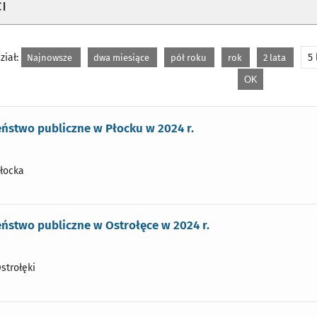
i
ział:
5 
Najnowsze
dwa miesiące
pół roku
rok
2 lata
ństwo publiczne w Płocku w 2024 r.
Płocka
ństwo publiczne w Ostrołęce w 2024 r.
strołęki