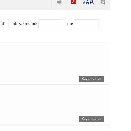
A
A
A
lat
lub zakres od:
do:
Czytaj dalej
Czytaj dalej