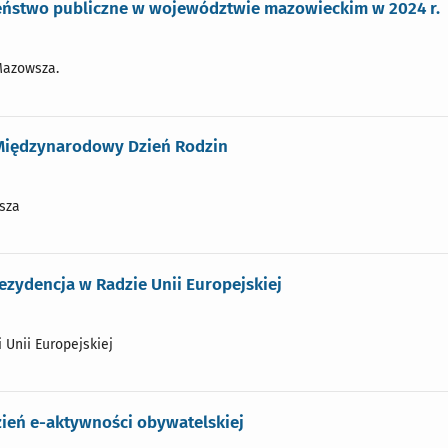
eństwo publiczne w województwie mazowieckim w 2024 r.
Mazowsza.
 Międzynarodowy Dzień Rodzin
sza
ezydencja w Radzie Unii Europejskiej
i Unii Europejskiej
zień e-aktywności obywatelskiej