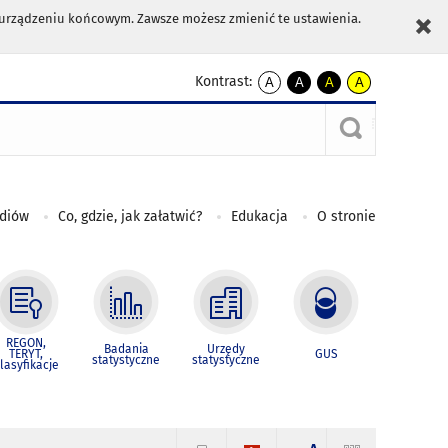
m urządzeniu końcowym. Zawsze możesz zmienić te ustawienia.
Kontrast:
A
A
A
A
kontrast
kontrast
kontrast
kontrast
domyślny
biały
żółty
czarny
tekst
tekst
tekst
na
na
na
czarnym
czarnym
żółtym
ediów
Co, gdzie, jak załatwić?
Edukacja
O stronie
REGON,
Badania
Urzędy
TERYT,
GUS
statystyczne
statystyczne
lasyfikacje