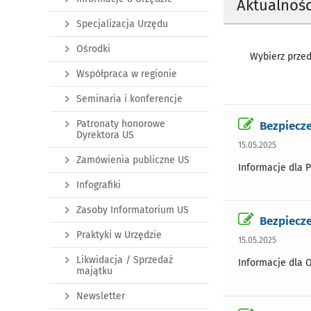
Aktualnośc
Specjalizacja Urzędu
Ośrodki
Wybierz przed
Współpraca w regionie
Seminaria i konferencje
Patronaty honorowe
Bezpiecze
Dyrektora US
15.05.2025
Zamówienia publiczne US
Informacje dla 
Infografiki
Zasoby Informatorium US
Bezpiecze
Praktyki w Urzędzie
15.05.2025
Likwidacja / Sprzedaż
Informacje dla O
majątku
Newsletter