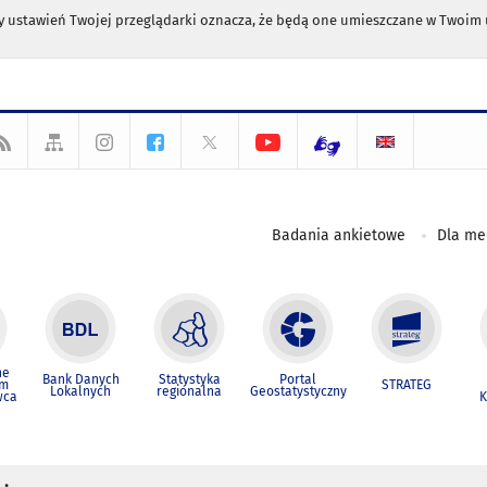
any ustawień Twojej przeglądarki oznacza, że będą one umieszczane w Twoi
Badania ankietowe
Dla m
ne
Bank Danych
Statystyka
Portal
um
STRATEG
Lokalnych
regionalna
Geostatystyczny
wca
K