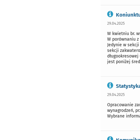
Koniunktu
29.04.2025
W kwietniu br. 
W porównaniu z 
Jedynie w sekcj
sekcji zakwatero
długookresowej 
jest poniżej śre
Statystyk
29.04.2025
Opracowanie zaw
wynagrodzeń, pr
Wybrane informa