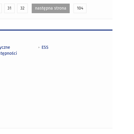
31
32
następna strona
104
tyczne
ESS
stępności