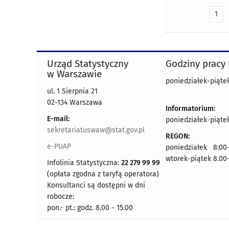
1
Urząd Statystyczny
Godziny pracy
w Warszawie
poniedziałek-piątek
ul. 1 Sierpnia 21
02-134 Warszawa
Informatorium:
E-mail:
poniedziałek-piątek
sekretariatuswaw@stat.gov.pl
REGON:
e-PUAP
poniedziałek 8:00-
wtorek-piątek 8.00
Infolinia Statystyczna:
22 279 99 99
(opłata zgodna z taryfą operatora)
Konsultanci są dostępni w dni
robocze:
pon.- pt.: godz. 8.00 - 15.00