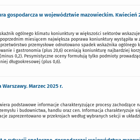
ra gospodarcza w województwie mazowieckim. Kwiecień 2
wskaźnik ogólnego klimatu koniunktury w większości sektorów wskazuje
poprzednim miesiącem największa poprawa koniunktury wystąpiła w za
i przetwórstwo przemysłowe odnotowano spadek wskaźnika ogólnego klim
wanie i gastronomia (plus 20,6) oceniają koniunkturę najbardziej korz
(minus 0,2). Pesymistyczne oceny formułują tylko podmioty prowadząc
dniej długookresowej (plus 0,6).
a Warszawy. Marzec 2025 r.
iera podstawowe informacje charakteryzujące procesy zachodzące na t
zemysłu i budownictwa, handlu oraz cen. Informacja charakteryzuje si
cje zaprezentowano w przekrojach według wybranych sekcji w układzi