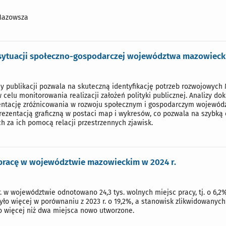
Mazowsza
 sytuacji społeczno-gospodarczej województwa mazowieck
y publikacji pozwala na skuteczną identyfikację potrzeb rozwojowych 
elu monitorowania realizacji założeń polityki publicznej. Analizy dok
entację zróżnicowania w rozwoju społecznym i gospodarczym wojewód
rezentacją graficzną w postaci map i wykresów, co pozwala na szybką 
h za ich pomocą relacji przestrzennych zjawisk.
pracę w województwie mazowieckim w 2024 r.
. w województwie odnotowano 24,3 tys. wolnych miejsc pracy, tj. o 6,2%
było więcej w porównaniu z 2023 r. o 19,2%, a stanowisk zlikwidowanyc
o więcej niż dwa miejsca nowo utworzone.