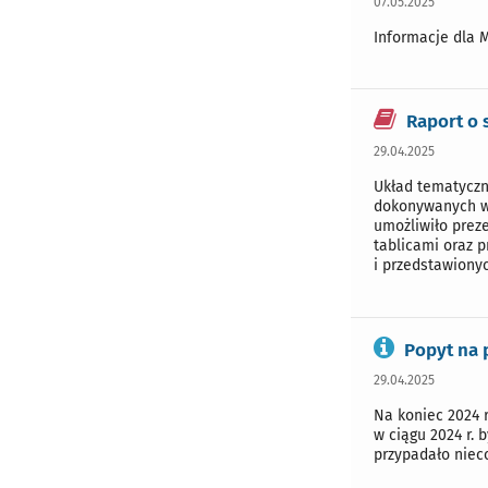
07.05.2025
Informacje dla 
Raport o
29.04.2025
Układ tematyczn
dokonywanych w c
umożliwiło prez
tablicami oraz p
i przedstawionyc
Popyt na 
29.04.2025
Na koniec 2024 r
w ciągu 2024 r. 
przypadało niec