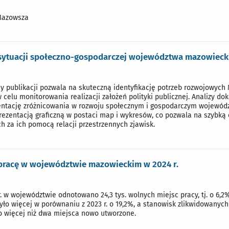
Mazowsza
 sytuacji społeczno-gospodarczej województwa mazowieck
y publikacji pozwala na skuteczną identyfikację potrzeb rozwojowych 
elu monitorowania realizacji założeń polityki publicznej. Analizy dok
entację zróżnicowania w rozwoju społecznym i gospodarczym wojewód
rezentacją graficzną w postaci map i wykresów, co pozwala na szybką 
h za ich pomocą relacji przestrzennych zjawisk.
pracę w województwie mazowieckim w 2024 r.
. w województwie odnotowano 24,3 tys. wolnych miejsc pracy, tj. o 6,2%
było więcej w porównaniu z 2023 r. o 19,2%, a stanowisk zlikwidowanyc
o więcej niż dwa miejsca nowo utworzone.