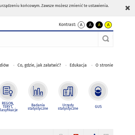
m urządzeniu końcowym. Zawsze możesz zmienić te ustawienia.
Kontrast:
A
A
A
A
kontrast
kontrast
kontrast
kontrast
domyślny
biały
żółty
czarny
tekst
tekst
tekst
na
na
na
czarnym
czarnym
żółtym
ediów
Co, gdzie, jak załatwić?
Edukacja
O stronie
REGON,
Badania
Urzędy
TERYT,
GUS
statystyczne
statystyczne
lasyfikacje