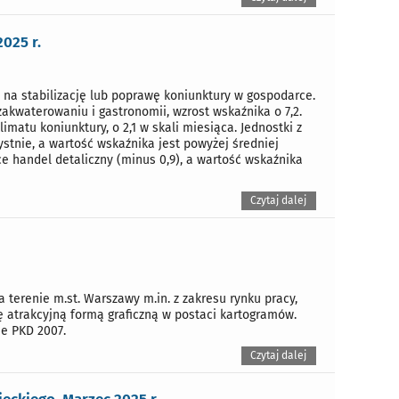
025 r.
 na stabilizację lub poprawę koniunktury w gospodarce.
kwaterowaniu i gastronomii, wzrost wskaźnika o 7,2.
atu koniunktury, o 2,1 w skali miesiąca. Jednostki z
ystnie, a wartość wskaźnika jest powyżej średniej
e handel detaliczny (minus 0,9), a wartość wskaźnika
Czytaj dalej
erenie m.st. Warszawy m.in. z zakresu rynku pracy,
ę atrakcyjną formą graficzną w postaci kartogramów.
e PKD 2007.
Czytaj dalej