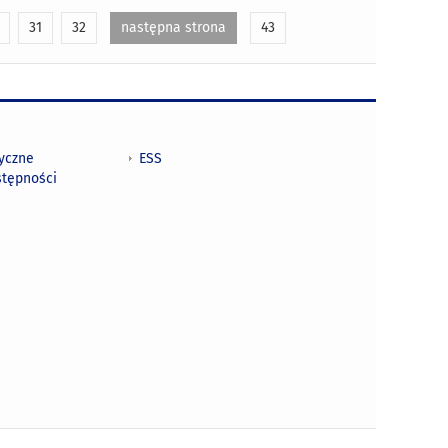
31
32
następna strona
43
tyczne
ESS
stępności