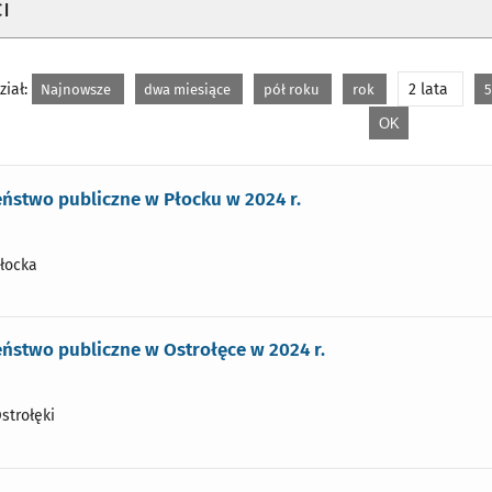
i
iał:
2 lata
Najnowsze
dwa miesiące
pół roku
rok
5
ństwo publiczne w Płocku w 2024 r.
Płocka
ństwo publiczne w Ostrołęce w 2024 r.
strołęki