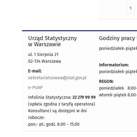
1
Urząd Statystyczny
Godziny pracy
w Warszawie
poniedziałek-piątek
ul. 1 Sierpnia 21
02-134 Warszawa
Informatorium:
E-mail:
poniedziałek-piątek
sekretariatuswaw@stat.gov.pl
REGON:
e-PUAP
poniedziałek 8:00-
wtorek-piątek 8.00
Infolinia Statystyczna:
22 279 99 99
(opłata zgodna z taryfą operatora)
Konsultanci są dostępni w dni
robocze:
pon.- pt.: godz. 8.00 - 15.00