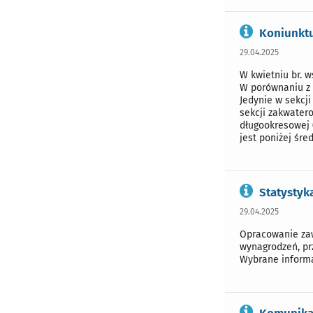
Koniunktu
29.04.2025
W kwietniu br. 
W porównaniu z 
Jedynie w sekcj
sekcji zakwatero
długookresowej 
jest poniżej śre
Statystyk
29.04.2025
Opracowanie zaw
wynagrodzeń, pr
Wybrane informa