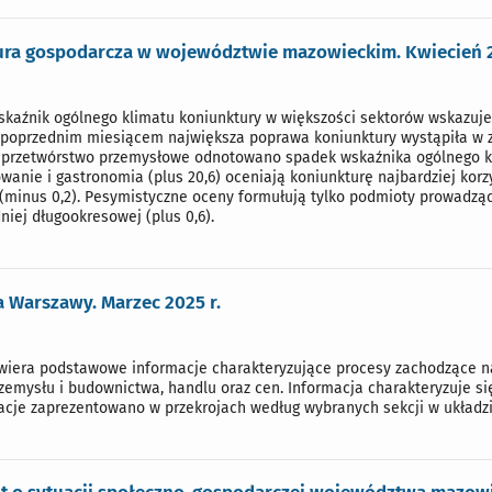
ra gospodarcza w województwie mazowieckim. Kwiecień 2
wskaźnik ogólnego klimatu koniunktury w większości sektorów wskazuje
poprzednim miesiącem największa poprawa koniunktury wystąpiła w za
i przetwórstwo przemysłowe odnotowano spadek wskaźnika ogólnego klim
wanie i gastronomia (plus 20,6) oceniają koniunkturę najbardziej korz
(minus 0,2). Pesymistyczne oceny formułują tylko podmioty prowadząc
dniej długookresowej (plus 0,6).
a Warszawy. Marzec 2025 r.
iera podstawowe informacje charakteryzujące procesy zachodzące na t
zemysłu i budownictwa, handlu oraz cen. Informacja charakteryzuje si
cje zaprezentowano w przekrojach według wybranych sekcji w układzi