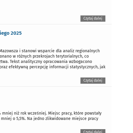
Czytaj dalej
iego 2025
Mazowsza i stanowi wsparcie dla analiz regionalnych
onano w różnych przekrojach terytorialnych, co
ztwa. Tekst analityczny opracowania wzbogacono
oraz efektywną percepcję informacji statystycznych, jak
Czytaj dalej
 mniej niż rok wcześniej. Miejsc pracy, które powstały
h mniej o 5,5%. Na jedno zlikwidowane miejsce pracy
Czytaj dalej