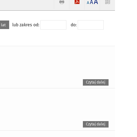
A
A
A
lub zakres od:
do:
 lat
Czytaj dalej
Czytaj dalej