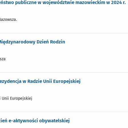
eństwo publiczne w województwie mazowieckim w 2024 r.
Mazowsza.
 Międzynarodowy Dzień Rodzin
sza
ezydencja w Radzie Unii Europejskiej
i Unii Europejskiej
zień e-aktywności obywatelskiej