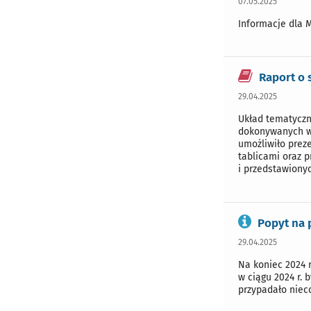
07.05.2025
Informacje dla 
Raport o
29.04.2025
Układ tematyczn
dokonywanych w c
umożliwiło prez
tablicami oraz p
i przedstawionyc
Popyt na 
29.04.2025
Na koniec 2024 r
w ciągu 2024 r. 
przypadało niec