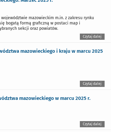
ckiego. Marzec 2025 r.
 województwie mazowieckim m.in. z zakresu rynku
się bogatą formą graficzną w postaci map i
branych sekcji oraz powiatów.
Czytaj dalej
ewództwa mazowieckiego i kraju w marcu 2025
Czytaj dalej
ewództwa mazowieckiego w marcu 2025 r.
Czytaj dalej