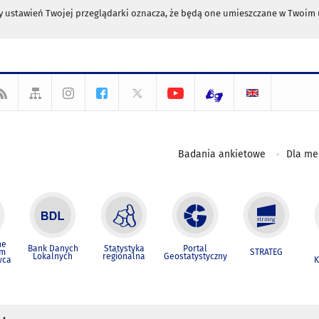
any ustawień Twojej przeglądarki oznacza, że będą one umieszczane w Twoi
Badania ankietowe
Dla m
ne
Bank Danych
Statystyka
Portal
um
STRATEG
Lokalnych
regionalna
Geostatystyczny
wca
K