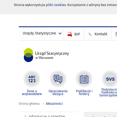
Strona wykorzystuje
pliki cookies
. Korzystanie z witryny bez zmi
Urzędy Statystyczne
Kontakt
BIP
Statystycz
Dane o
Opracowania
Publikacje i
Vademec
województwie
bieżące
foldery
Samorządo
Strona główna
Aktualności
Informacje o Urzędzie