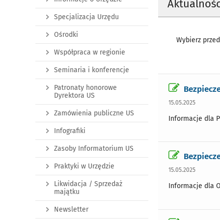
Aktualnośc
Specjalizacja Urzędu
Ośrodki
Wybierz przedz
Współpraca w regionie
Seminaria i konferencje
Patronaty honorowe
Bezpiecze
Dyrektora US
15.05.2025
Zamówienia publiczne US
Informacje dla 
Infografiki
Zasoby Informatorium US
Bezpiecze
Praktyki w Urzędzie
15.05.2025
Likwidacja / Sprzedaż
Informacje dla O
majątku
Newsletter