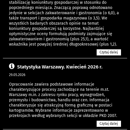
stabilizację koniunktury gospodarczej w stosunku do
poprzedniego miesiąca. Znaczącą poprawą odnotowano
jedynie w sekcjach zakwaterowanie i gastronomia (o 6,0), a
także transport i gospodarka magazynowa (o 3,5). We
wszystkich badanych obszarach opinie na temat
koniunktury gospodarczej są korzystne. Najbardziej
optymistyczne oceny formułują podmioty zajmujące się
zakwaterowaniem i gastronomią (plus 25,1), a wartość
wskaźnika jest powyżej średniej długookresowej (plus 1,2).
Czytaj dalej
Statystyka Warszawy. Kwiecień 2026 r.
29.05.2026
Opracowanie zawiera podstawowe informacje
charakteryzujące procesy zachodzące na terenie m.st.
Warszawy m.in. z zakresu rynku pracy, wynagrodzeń,
przemysłu i budownictwa, handlu oraz cen. Informacja
charakteryzuje się atrakcyjną formą graficzną w postaci
kartogramów. Wybrane informacje zaprezentowano w
przekrojach według wybranych sekcji w układzie PKD 2007.
Czytaj dalej