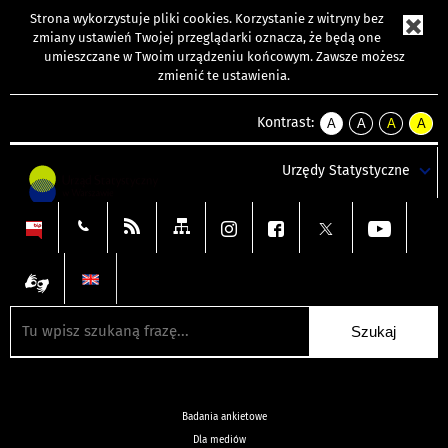
Strona wykorzystuje
pliki cookies
. Korzystanie z witryny bez
zmiany ustawień Twojej przeglądarki oznacza, że będą one
umieszczane w Twoim urządzeniu końcowym. Zawsze możesz
zmienić te ustawienia.
Kontrast:
A
A
A
A
kontrast
kontrast
kontrast
kontra
domyślny
biały
żółty
czarny
Urzędy Statystyczne
tekst
tekst
tekst
na
na
na
czarnym
czarnym
żółtym
Badania ankietowe
Dla mediów