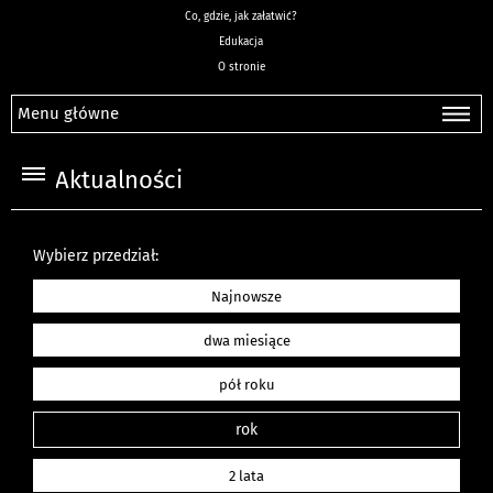
Co, gdzie, jak załatwić?
Edukacja
O stronie
Menu główne
Aktualności
Wybierz przedział:
Najnowsze
dwa miesiące
pół roku
rok
2 lata