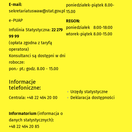
E-mail:
poniedziałek-piątek 8.00-
sekretariatuswaw@stat.gov.pl
15.00
e-PUAP
REGON:
poniedziałek 8:00-18:00
Infolinia Statystyczna:
22 279
wtorek-piątek 8.00-15.00
99 99
(opłata zgodna z taryfą
operatora)
Konsultanci są dostępni w dni
robocze:
pon.- pt.: godz. 8.00 - 15.00
Informacje
telefoniczne:
Urzędy statystyczne
Deklaracja dostępności
Centrala: +48 22 464 20 00
Informatorium
(informacja o
danych statystycznych)
:
+48 22 464 20 85