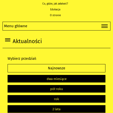
Co, gdzie, jak załatwić?
Edukacja
O stronie
Menu główne
Aktualności
Wybierz przedział:
Najnowsze
dwa miesiące
pół roku
rok
2 lata