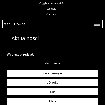
Co, gdzie, jak załatwić?
Edukacja
O stronie
Menu główne
Aktualności
Wybierz przedział:
Najnowsze
dwa miesiące
pół roku
rok
2 lata