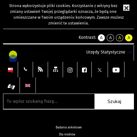
Strona wykorzystuje
pliki cookies
. Korzystanie z witryny bez
zmiany ustawień Twojej przeglądarki oznacza, że będą one
umieszczane w Twoim urządzeniu końcowym. Zawsze możesz
zmienić te ustawienia.
Kontrast:
A
A
A
A
kontrast
kontrast
kontrast
kontra
domyślny
biały
żółty
czarny
Urzędy Statystyczne
tekst
tekst
tekst
na
na
na
czarnym
czarnym
żółtym
Badania ankietowe
Dla mediów