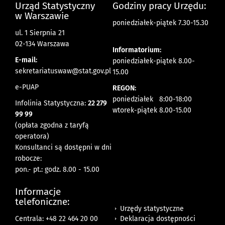
Urząd Statystyczny
Godziny pracy Urzędu:
w Warszawie
poniedziałek-piątek 7.30-15.30
ul. 1 Sierpnia 21
02-134 Warszawa
Informatorium:
E-mail:
poniedziałek-piątek 8.00-
sekretariatuswaw@stat.gov.pl
15.00
e-PUAP
REGON:
poniedziałek 8:00-18:00
Infolinia Statystyczna:
22 279
wtorek-piątek 8.00-15.00
99 99
(opłata zgodna z taryfą
operatora)
Konsultanci są dostępni w dni
robocze:
pon.- pt.: godz. 8.00 - 15.00
Informacje
telefoniczne:
Urzędy statystyczne
Deklaracja dostępności
Centrala: +48 22 464 20 00