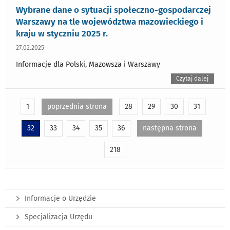
Wybrane dane o sytuacji społeczno-gospodarczej
Warszawy na tle województwa mazowieckiego i
kraju w styczniu 2025 r.
27.02.2025
Informacje dla Polski, Mazowsza i Warszawy
Czytaj dalej
1
poprzednia strona
28
29
30
31
32
33
34
35
36
następna strona
218
Informacje o Urzędzie
Specjalizacja Urzędu