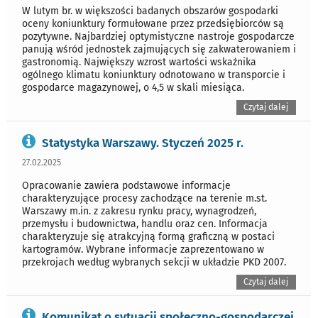
W lutym br. w większości badanych obszarów gospodarki
oceny koniunktury formułowane przez przedsiębiorców są
pozytywne. Najbardziej optymistyczne nastroje gospodarcze
panują wśród jednostek zajmujących się zakwaterowaniem i
gastronomią. Największy wzrost wartości wskaźnika
ogólnego klimatu koniunktury odnotowano w transporcie i
gospodarce magazynowej, o 4,5 w skali miesiąca.
Czytaj dalej
Statystyka Warszawy. Styczeń 2025 r.
27.02.2025
Opracowanie zawiera podstawowe informacje
charakteryzujące procesy zachodzące na terenie m.st.
Warszawy m.in. z zakresu rynku pracy, wynagrodzeń,
przemysłu i budownictwa, handlu oraz cen. Informacja
charakteryzuje się atrakcyjną formą graficzną w postaci
kartogramów. Wybrane informacje zaprezentowano w
przekrojach według wybranych sekcji w układzie PKD 2007.
Czytaj dalej
Komunikat o sytuacji społeczno-gospodarczej