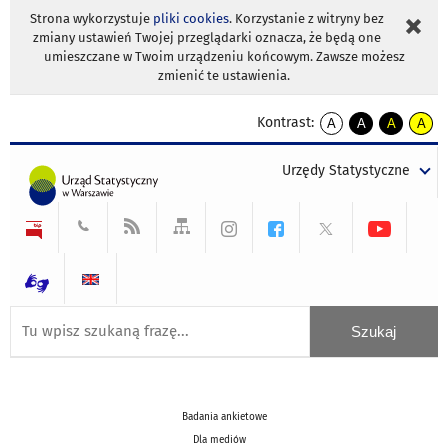
Strona wykorzystuje
pliki cookies
. Korzystanie z witryny bez
zmiany ustawień Twojej przeglądarki oznacza, że będą one
umieszczane w Twoim urządzeniu końcowym. Zawsze możesz
zmienić te ustawienia.
Kontrast:
A
A
A
A
kontrast
kontrast
kontrast
kontra
domyślny
biały
żółty
czarny
Urzędy Statystyczne
tekst
tekst
tekst
na
na
na
czarnym
czarnym
żółtym
Badania ankietowe
Dla mediów