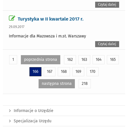
Czytaj dalej
Turystyka w II kwartale 2017 r.
29.09.2017
Informacje dla Mazowsza i m.st. Warszawy
Czytaj dalej
1
poprzednia strona
162
163
164
165
166
167
168
169
170
następna strona
218
Informacje o Urzędzie
Specjalizacja Urzędu