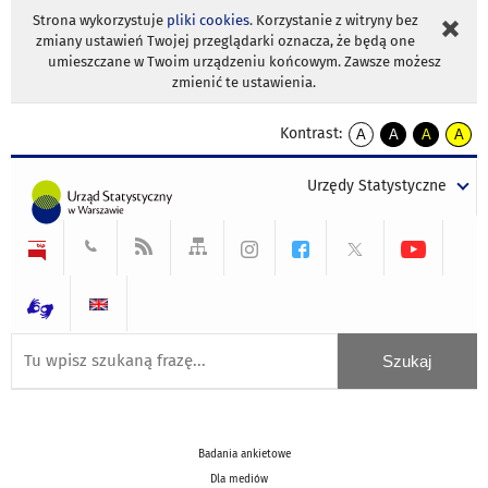
Strona wykorzystuje
pliki cookies
. Korzystanie z witryny bez
zmiany ustawień Twojej przeglądarki oznacza, że będą one
umieszczane w Twoim urządzeniu końcowym. Zawsze możesz
zmienić te ustawienia.
Kontrast:
A
A
A
A
kontrast
kontrast
kontrast
kontra
domyślny
biały
żółty
czarny
Urzędy Statystyczne
tekst
tekst
tekst
na
na
na
czarnym
czarnym
żółtym
Badania ankietowe
Dla mediów