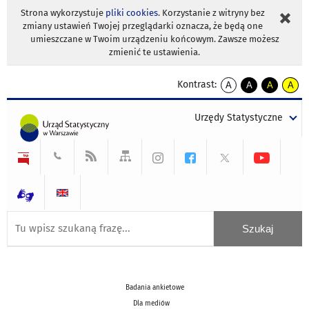
Strona wykorzystuje
pliki cookies
. Korzystanie z witryny bez
zmiany ustawień Twojej przeglądarki oznacza, że będą one
umieszczane w Twoim urządzeniu końcowym. Zawsze możesz
zmienić te ustawienia.
Kontrast:
A
A
A
A
kontrast
kontrast
kontrast
kontra
domyślny
biały
żółty
czarny
Urzędy Statystyczne
tekst
tekst
tekst
na
na
na
czarnym
czarnym
żółtym
Badania ankietowe
Dla mediów