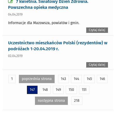
7 kwietnia. Światowy Dzień Zdrowia.
Powszechna opieka medyczna
04.04.2019
Informacje dla Mazowsza, powiatów i gmin.
Czytaj dalej
Uczestnictwo mieszkańców Polski (rezydentów) w
podróżach 1-20.04.2019 r.
02.04.2019
Czytaj dalej
1
poprzednia strona
143
144
145
146
147
148
149
150
151
następna strona
218