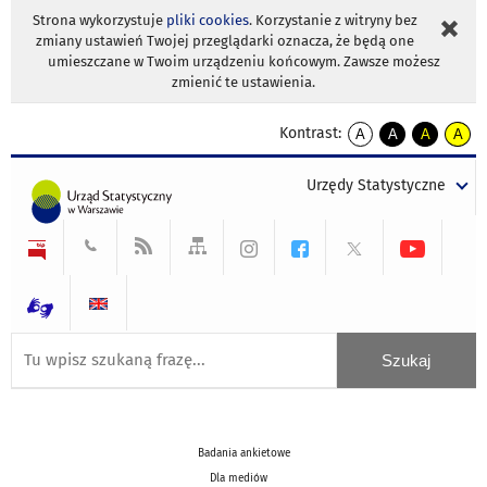
Strona wykorzystuje
pliki cookies
. Korzystanie z witryny bez
zmiany ustawień Twojej przeglądarki oznacza, że będą one
umieszczane w Twoim urządzeniu końcowym. Zawsze możesz
zmienić te ustawienia.
Kontrast:
A
A
A
A
kontrast
kontrast
kontrast
kontra
domyślny
biały
żółty
czarny
Urzędy Statystyczne
tekst
tekst
tekst
na
na
na
czarnym
czarnym
żółtym
Badania ankietowe
Dla mediów