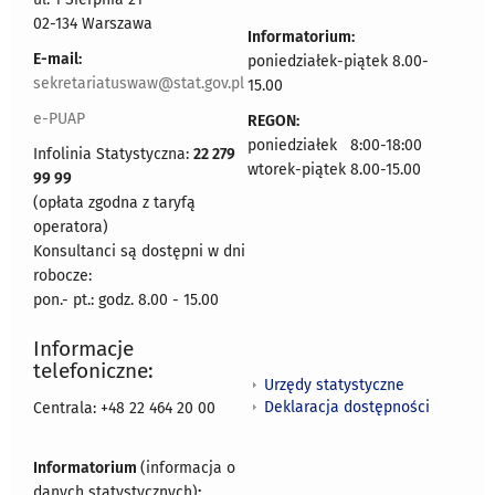
02-134 Warszawa
Informatorium:
E-mail:
poniedziałek-piątek 8.00-
sekretariatuswaw@stat.gov.pl
15.00
e-PUAP
REGON:
poniedziałek 8:00-18:00
Infolinia Statystyczna:
22 279
wtorek-piątek 8.00-15.00
99 99
(opłata zgodna z taryfą
operatora)
Konsultanci są dostępni w dni
robocze:
pon.- pt.: godz. 8.00 - 15.00
Informacje
telefoniczne:
Urzędy statystyczne
Deklaracja dostępności
Centrala: +48 22 464 20 00
Informatorium
(informacja o
danych statystycznych)
: