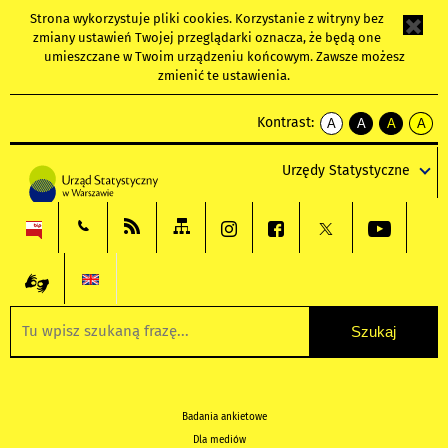
Strona wykorzystuje
pliki cookies
. Korzystanie z witryny bez
zmiany ustawień Twojej przeglądarki oznacza, że będą one
umieszczane w Twoim urządzeniu końcowym. Zawsze możesz
zmienić te ustawienia.
Kontrast:
A
A
A
A
kontrast
kontrast
kontrast
kontra
domyślny
biały
żółty
czarny
Urzędy Statystyczne
tekst
tekst
tekst
na
na
na
czarnym
czarnym
żółtym
Badania ankietowe
Dla mediów