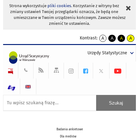
Strona wykorzystuje
pliki cookies
. Korzystanie z witryny bez
zmiany ustawień Twojej przeglądarki oznacza, że będą one
umieszczane w Twoim urządzeniu końcowym. Zawsze możesz
zmienić te ustawienia.
Kontrast:
A
A
A
A
kontrast
kontrast
kontrast
kontra
domyślny
biały
żółty
czarny
Urzędy Statystyczne
tekst
tekst
tekst
na
na
na
czarnym
czarnym
żółtym
Badania ankietowe
Dla mediów