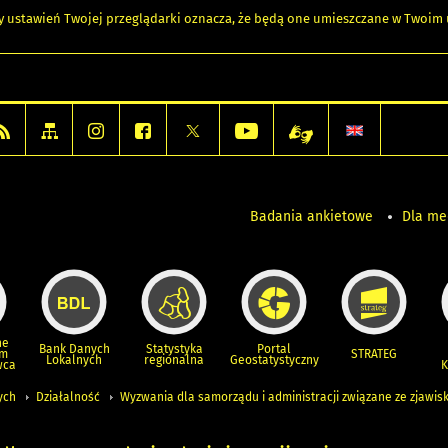
any ustawień Twojej przeglądarki oznacza, że będą one umieszczane w Twoi
Badania ankietowe
Dla m
ne
Bank Danych
Statystyka
Portal
um
STRATEG
Lokalnych
regionalna
Geostatystyczny
wca
K
ych
Działalność
Wyzwania dla samorządu i administracji związane ze zjawi