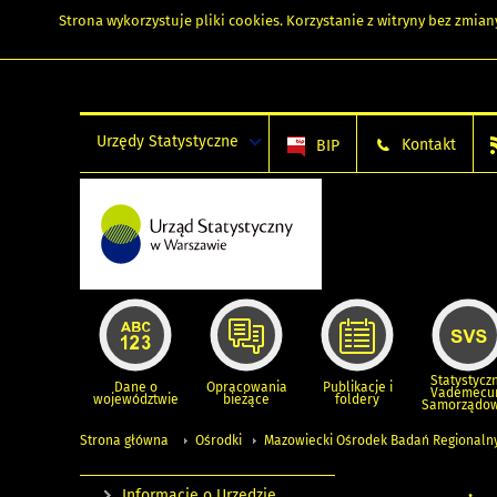
Strona wykorzystuje
pliki cookies
. Korzystanie z witryny bez zmi
Urzędy Statystyczne
Kontakt
BIP
Statystycz
Dane o
Opracowania
Publikacje i
Vademec
województwie
bieżące
foldery
Samorządo
Strona główna
Ośrodki
Mazowiecki Ośrodek Badań Regionaln
Informacje o Urzędzie