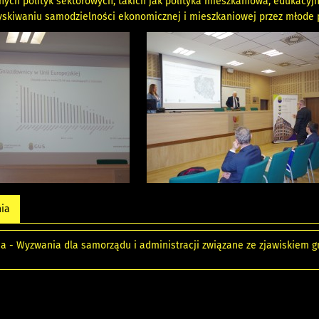
nnych polityk sektorowych, takich jak polityka mieszkaniowa, edukacyj
yskiwaniu samodzielności ekonomicznej i mieszkaniowej przez młode 
nia
ja - Wyzwania dla samorządu i administracji związane ze zjawiskiem