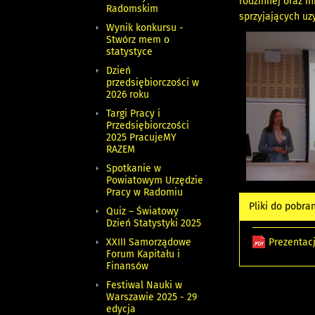
rodzinnej oraz i
Radomskim
sprzyjających uz
Wynik konkursu -
Stwórz mem o
statystyce
Dzień
przedsiębiorczości w
2026 roku
Targi Pracy i
Przedsiębiorczości
2025 PracujeMY
RAZEM
Spotkanie w
Powiatowym Urzędzie
Pracy w Radomiu
Pliki do pobra
Quiz – Światowy
Dzień Statystyki 2025
XXIII Samorządowe
Prezentac
Forum Kapitału i
Finansów
Festiwal Nauki w
Warszawie 2025 - 29
edycja