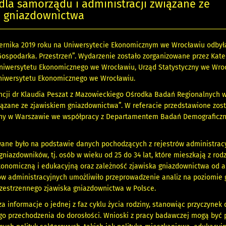
la samorządu i administracji związane ze
m gniazdownictwa
ernika 2019 roku na Uniwersytecie Ekonomicznym we Wrocławiu odbyła
ospodarka. Przestrzeń”. Wydarzenie zostało zorganizowane przez Kated
iwersytetu Ekonomicznego we Wrocławiu, Urząd Statystyczny we Wr
Uniwersytetu Ekonomicznego we Wrocławiu.
cji dr Klaudia Peszat z Mazowieckiego Ośrodka Badań Regionalnych wy
iązane ze zjawiskiem gniazdownictwa”. W referacie przedstawione zost
zny w Warszawie we współpracy z Departamentem Badań Demograficzn
wane było na podstawie danych pochodzących z rejestrów administracy
gniazdowników, tj. osób w wieku od 25 do 34 lat, które mieszkają z rod
konomiczną i edukacyjną oraz zależność zjawiska gniazdownictwa od 
ów administracyjnych umożliwiło przeprowadzenie analiz na poziomie 
zestrzennego zjawiska gniazdownictwa w Polsce.
a informacje o jednej z faz cyklu życia rodziny, stanowiąc przyczynek
ego przechodzenia do dorosłości. Wnioski z pracy badawczej mogą być