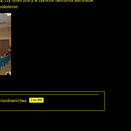
na, czy rynku pracy w zakresie tworzenia warunków
pokolenie.
 gniazdownictwa
2.44 MB