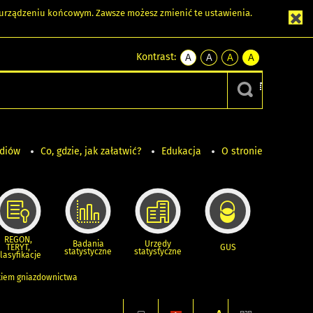
m urządzeniu końcowym. Zawsze możesz zmienić te ustawienia.
Kontrast:
A
A
A
A
kontrast
kontrast
kontrast
kontrast
domyślny
biały
żółty
czarny
tekst
tekst
tekst
na
na
na
czarnym
czarnym
żółtym
ediów
Co, gdzie, jak załatwić?
Edukacja
O stronie
REGON,
Badania
Urzędy
TERYT,
GUS
statystyczne
statystyczne
lasyfikacje
skiem gniazdownictwa