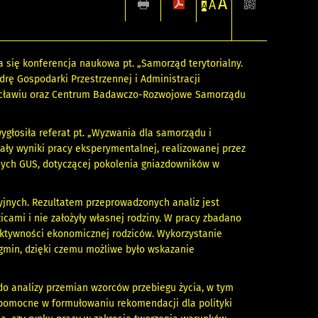
A
A
A
 się konferencja naukowa pt. „Samorząd terytorialny.
rę Gospodarki Przestrzennej i Administracji
ocławiu oraz Centrum Badawczo-Rozwojowe Samorządu
głosiła referat pt. „Wyzwania dla samorządu i
ały wyniki pracy eksperymentalnej, realizowanej przez
ych GUS, dotyczącej pokolenia gniazdowników w
jnych. Rezultatem przeprowadzonych analiz jest
zicami i nie założyły własnej rodziny. W pracy zbadano
aktywności ekonomicznej rodziców. Wykorzystanie
gmin, dzięki czemu możliwe było wskazanie
 do analizy przemian wzorców przebiegu życia, w tym
 pomocne w formułowaniu rekomendacji dla polityki