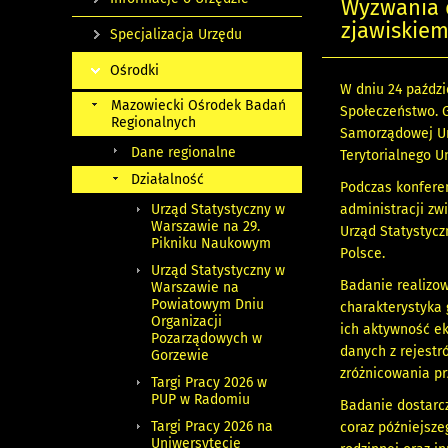
Wyzwania d
zjawiskie
Specjalizacja Urzędu
Ośrodki
W dniu 24 paździ
Mazowiecki Ośrodek Badań
Społeczeństwo. G
Regionalnych
Samorządowej Un
Dane regionalne
Terytorialnego 
Działalność
Podczas konferen
Urząd Statystyczny w
administracji zw
Warszawie na 29.
Urząd Statystyc
Pikniku Naukowym
Polsce.
Urząd Statystyczny w
Badanie realizo
Warszawie na
Powiatowym Dniu
charakterystyka 
Organizacji
ich aktywność e
Pozarządowych w
danych z rejestr
Gorzewie
zróżnicowania pr
Targi Pracy 2026 w
PUP w Radomiu
Badanie dostarcz
Targi Pracy 2026 na
coraz późniejsz
Uniwersytecie