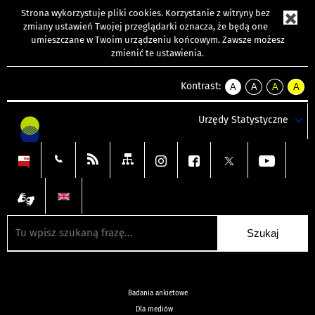
Strona wykorzystuje
pliki cookies
. Korzystanie z witryny bez
zmiany ustawień Twojej przeglądarki oznacza, że będą one
umieszczane w Twoim urządzeniu końcowym. Zawsze możesz
zmienić te ustawienia.
Kontrast:
A
A
A
A
kontrast
kontrast
kontrast
kontra
domyślny
biały
żółty
czarny
Urzędy Statystyczne
tekst
tekst
tekst
na
na
na
czarnym
czarnym
żółtym
Badania ankietowe
Dla mediów