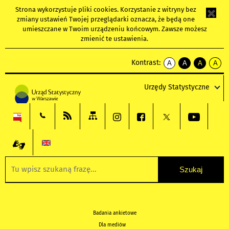
Strona wykorzystuje
pliki cookies
. Korzystanie z witryny bez
zmiany ustawień Twojej przeglądarki oznacza, że będą one
umieszczane w Twoim urządzeniu końcowym. Zawsze możesz
zmienić te ustawienia.
Kontrast:
A
A
A
A
kontrast
kontrast
kontrast
kontra
domyślny
biały
żółty
czarny
Urzędy Statystyczne
tekst
tekst
tekst
na
na
na
czarnym
czarnym
żółtym
Badania ankietowe
Dla mediów