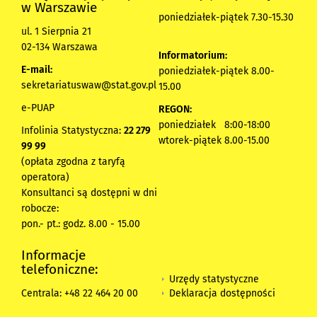
w Warszawie
poniedziałek-piątek 7.30-15.30
ul. 1 Sierpnia 21
02-134 Warszawa
Informatorium:
E-mail:
poniedziałek-piątek 8.00-
sekretariatuswaw@stat.gov.pl
15.00
e-PUAP
REGON:
poniedziałek 8:00-18:00
Infolinia Statystyczna:
22 279
wtorek-piątek 8.00-15.00
99 99
(opłata zgodna z taryfą
operatora)
Konsultanci są dostępni w dni
robocze:
pon.- pt.: godz. 8.00 - 15.00
Informacje
telefoniczne:
Urzędy statystyczne
Deklaracja dostępności
Centrala: +48 22 464 20 00