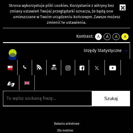
Strona wykorzystuje
pliki cookies
. Korzystanie z witryny bez
zmiany ustawień Twojej przeglądarki oznacza, że będą one
umieszczane w Twoim urządzeniu końcowym. Zawsze możesz
zmienić te ustawienia.
Kontrast:
A
A
A
A
kontrast
kontrast
kontrast
kontra
domyślny
biały
żółty
czarny
Urzędy Statystyczne
tekst
tekst
tekst
na
na
na
czarnym
czarnym
żółtym
Badania ankietowe
Dla mediów