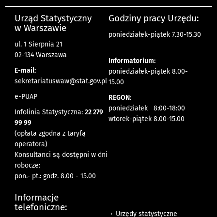
Urząd Statystyczny
Godziny pracy Urzędu:
w Warszawie
poniedziałek-piątek 7.30-15.30
ul. 1 Sierpnia 21
02-134 Warszawa
Informatorium:
E-mail:
poniedziałek-piątek 8.00-
sekretariatuswaw@stat.gov.pl
15.00
e-PUAP
REGON:
poniedziałek 8:00-18:00
Infolinia Statystyczna:
22 279
wtorek-piątek 8.00-15.00
99 99
(opłata zgodna z taryfą
operatora)
Konsultanci są dostępni w dni
robocze:
pon.- pt.: godz. 8.00 - 15.00
Informacje
telefoniczne:
Urzędy statystyczne