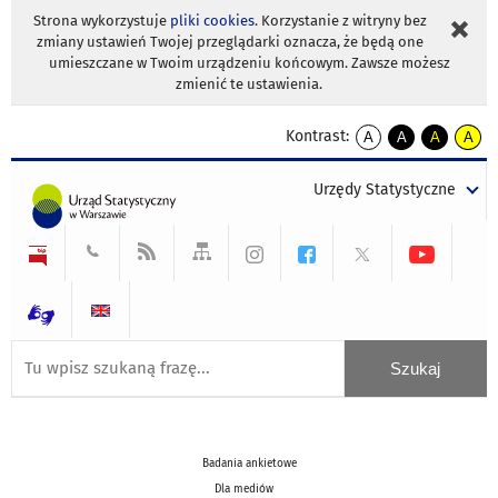
Strona wykorzystuje
pliki cookies
. Korzystanie z witryny bez
zmiany ustawień Twojej przeglądarki oznacza, że będą one
umieszczane w Twoim urządzeniu końcowym. Zawsze możesz
zmienić te ustawienia.
Kontrast:
A
A
A
A
kontrast
kontrast
kontrast
kontra
domyślny
biały
żółty
czarny
Urzędy Statystyczne
tekst
tekst
tekst
na
na
na
czarnym
czarnym
żółtym
Badania ankietowe
Dla mediów