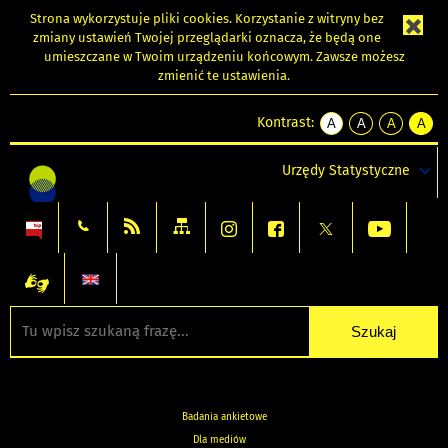
Strona wykorzystuje
pliki cookies
. Korzystanie z witryny bez
zmiany ustawień Twojej przeglądarki oznacza, że będą one
umieszczane w Twoim urządzeniu końcowym. Zawsze możesz
zmienić te ustawienia.
Kontrast:
A
A
A
A
kontrast
kontrast
kontrast
kontra
domyślny
biały
żółty
czarny
Urzędy Statystyczne
tekst
tekst
tekst
na
na
na
czarnym
czarnym
żółtym
Badania ankietowe
Dla mediów