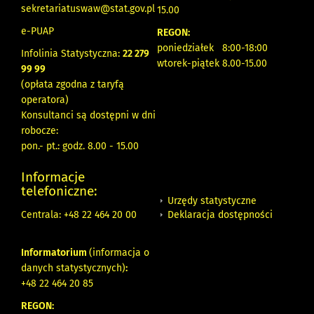
sekretariatuswaw@stat.gov.pl
15.00
e-PUAP
REGON:
poniedziałek 8:00-18:00
Infolinia Statystyczna:
22 279
wtorek-piątek 8.00-15.00
99 99
(opłata zgodna z taryfą
operatora)
Konsultanci są dostępni w dni
robocze:
pon.- pt.: godz. 8.00 - 15.00
Informacje
telefoniczne:
Urzędy statystyczne
Deklaracja dostępności
Centrala: +48 22 464 20 00
Informatorium
(informacja o
danych statystycznych)
:
+48 22 464 20 85
REGON: