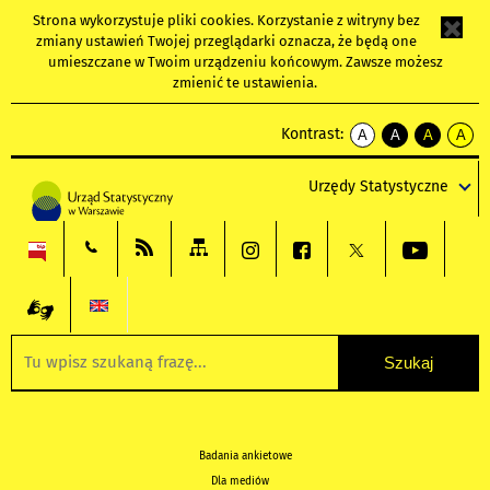
Strona wykorzystuje
pliki cookies
. Korzystanie z witryny bez
zmiany ustawień Twojej przeglądarki oznacza, że będą one
umieszczane w Twoim urządzeniu końcowym. Zawsze możesz
zmienić te ustawienia.
Kontrast:
A
A
A
A
kontrast
kontrast
kontrast
kontra
domyślny
biały
żółty
czarny
Urzędy Statystyczne
tekst
tekst
tekst
na
na
na
czarnym
czarnym
żółtym
Badania ankietowe
Dla mediów