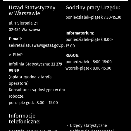
Urząd Statystyczny
Godziny pracy Urzędu:
w Warszawie
poniedziałek-piątek 7.30-15.30
ul. 1 Sierpnia 21
02-134 Warszawa
Informatorium:
E-mail:
poniedziałek-piątek 8.00-
sekretariatuswaw@stat.gov.pl
15.00
e-PUAP
REGON:
poniedziałek 8:00-18:00
Infolinia Statystyczna:
22 279
wtorek-piątek 8.00-15.00
99 99
(opłata zgodna z taryfą
operatora)
Konsultanci są dostępni w dni
robocze:
pon.- pt.: godz. 8.00 - 15.00
Informacje
telefoniczne:
Urzędy statystyczne