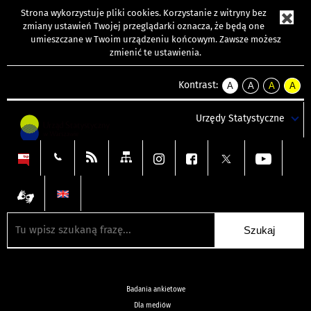
Strona wykorzystuje
pliki cookies
. Korzystanie z witryny bez
zmiany ustawień Twojej przeglądarki oznacza, że będą one
umieszczane w Twoim urządzeniu końcowym. Zawsze możesz
zmienić te ustawienia.
Kontrast:
A
A
A
A
kontrast
kontrast
kontrast
kontra
domyślny
biały
żółty
czarny
Urzędy Statystyczne
tekst
tekst
tekst
na
na
na
czarnym
czarnym
żółtym
Badania ankietowe
Dla mediów