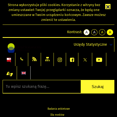
Strona wykorzystuje
pliki cookies
. Korzystanie z witryny bez
zmiany ustawień Twojej przeglądarki oznacza, że będą one
umieszczane w Twoim urządzeniu końcowym. Zawsze możesz
zmienić te ustawienia.
Kontrast:
A
A
A
A
kontrast
kontrast
kontrast
kontra
domyślny
biały
żółty
czarny
Urzędy Statystyczne
tekst
tekst
tekst
na
na
na
czarnym
czarnym
żółtym
Badania ankietowe
Dla mediów