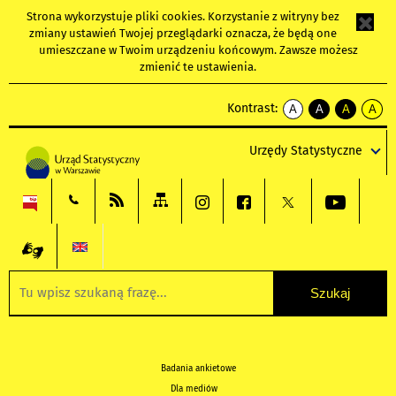
Strona wykorzystuje
pliki cookies
. Korzystanie z witryny bez
zmiany ustawień Twojej przeglądarki oznacza, że będą one
umieszczane w Twoim urządzeniu końcowym. Zawsze możesz
zmienić te ustawienia.
Kontrast:
A
A
A
A
kontrast
kontrast
kontrast
kontra
domyślny
biały
żółty
czarny
Urzędy Statystyczne
tekst
tekst
tekst
na
na
na
czarnym
czarnym
żółtym
Badania ankietowe
Dla mediów