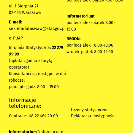
poniedziałek-piątek 7.30-15.30
ul. 1 Sierpnia 21
02-134 Warszawa
Informatorium:
E-mail:
poniedziałek-piątek 8.00-
sekretariatuswaw@stat.gov.pl
15.00
e-PUAP
REGON:
poniedziałek 8:00-18:00
Infolinia Statystyczna:
22 279
wtorek-piątek 8.00-15.00
99 99
(opłata zgodna z taryfą
operatora)
Konsultanci są dostępni w dni
robocze:
pon.- pt.: godz. 8.00 - 15.00
Informacje
telefoniczne:
Urzędy statystyczne
Deklaracja dostępności
Centrala: +48 22 464 20 00
Informatorium
(informacja o