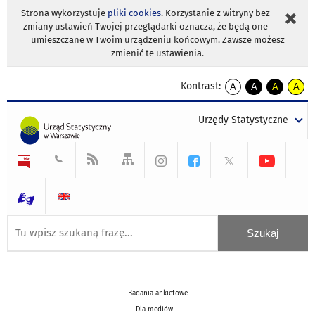
Strona wykorzystuje
pliki cookies
. Korzystanie z witryny bez
zmiany ustawień Twojej przeglądarki oznacza, że będą one
umieszczane w Twoim urządzeniu końcowym. Zawsze możesz
zmienić te ustawienia.
Kontrast:
A
A
A
A
kontrast
kontrast
kontrast
kontra
domyślny
biały
żółty
czarny
Urzędy Statystyczne
tekst
tekst
tekst
na
na
na
czarnym
czarnym
żółtym
Badania ankietowe
Dla mediów