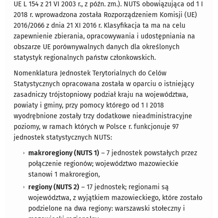
UE L 154 z 21 VI 2003 r., z późn. zm.). NUTS obowiązująca od 1 I
2018 r. wprowadzona została Rozporządzeniem Komisji (UE)
2016/2066 z dnia 21 XI 2016 r. Klasyfikacja ta ma na celu
zapewnienie zbierania, opracowywania i udostępniania na
obszarze UE porównywalnych danych dla określonych
statystyk regionalnych państw członkowskich.
Nomenklatura Jednostek Terytorialnych do Celów
Statystycznych opracowana została w oparciu o istniejący
zasadniczy trójstopniowy podział kraju na województwa,
powiaty i gminy, przy pomocy którego od 1 I 2018
wyodrębnione zostały trzy dodatkowe nieadministracyjne
poziomy, w ramach których w Polsce r. funkcjonuje 97
jednostek statystycznych NUTS:
makroregiony (NUTS 1)
– 7 jednostek powstałych przez
połączenie regionów; województwo mazowieckie
stanowi 1 makroregion,
regiony (NUTS 2)
– 17 jednostek; regionami są
województwa, z wyjątkiem mazowieckiego, które zostało
podzielone na dwa regiony: warszawski stołeczny i