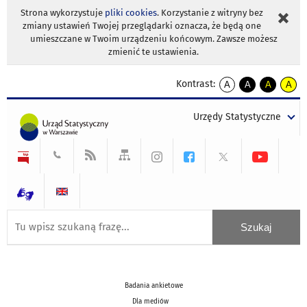
Strona wykorzystuje
pliki cookies
. Korzystanie z witryny bez
zmiany ustawień Twojej przeglądarki oznacza, że będą one
umieszczane w Twoim urządzeniu końcowym. Zawsze możesz
zmienić te ustawienia.
Kontrast:
A
A
A
A
kontrast
kontrast
kontrast
kontra
domyślny
biały
żółty
czarny
Urzędy Statystyczne
tekst
tekst
tekst
na
na
na
czarnym
czarnym
żółtym
Badania ankietowe
Dla mediów