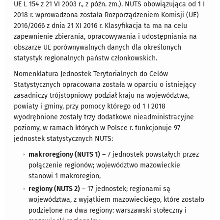
UE L 154 z 21 VI 2003 r., z późn. zm.). NUTS obowiązująca od 1 I
2018 r. wprowadzona została Rozporządzeniem Komisji (UE)
2016/2066 z dnia 21 XI 2016 r. Klasyfikacja ta ma na celu
zapewnienie zbierania, opracowywania i udostępniania na
obszarze UE porównywalnych danych dla określonych
statystyk regionalnych państw członkowskich.
Nomenklatura Jednostek Terytorialnych do Celów
Statystycznych opracowana została w oparciu o istniejący
zasadniczy trójstopniowy podział kraju na województwa,
powiaty i gminy, przy pomocy którego od 1 I 2018
wyodrębnione zostały trzy dodatkowe nieadministracyjne
poziomy, w ramach których w Polsce r. funkcjonuje 97
jednostek statystycznych NUTS:
makroregiony (NUTS 1)
– 7 jednostek powstałych przez
połączenie regionów; województwo mazowieckie
stanowi 1 makroregion,
regiony (NUTS 2)
– 17 jednostek; regionami są
województwa, z wyjątkiem mazowieckiego, które zostało
podzielone na dwa regiony: warszawski stołeczny i