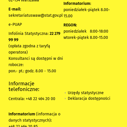
02-134 Warszawa
Informatorium:
E-mail:
poniedziałek-piątek 8.00-
sekretariatuswaw@stat.gov.pl
15.00
e-PUAP
REGON:
poniedziałek 8:00-18:00
Infolinia Statystyczna:
22 279
wtorek-piątek 8.00-15.00
99 99
(opłata zgodna z taryfą
operatora)
Konsultanci są dostępni w dni
robocze:
pon.- pt.: godz. 8.00 - 15.00
Informacje
telefoniczne:
Urzędy statystyczne
Deklaracja dostępności
Centrala: +48 22 464 20 00
Informatorium
(informacja o
danych statystycznych)
:
+48 22 464 20 85