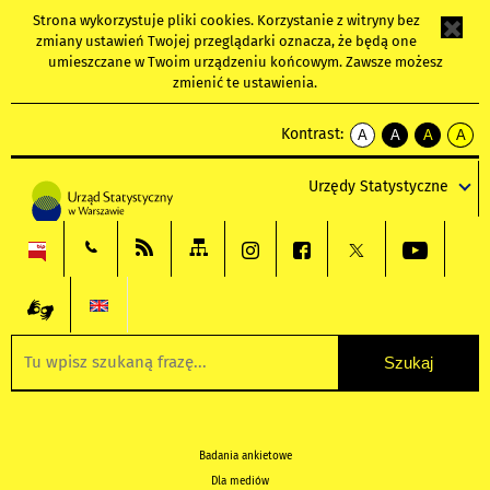
Strona wykorzystuje
pliki cookies
. Korzystanie z witryny bez
zmiany ustawień Twojej przeglądarki oznacza, że będą one
umieszczane w Twoim urządzeniu końcowym. Zawsze możesz
zmienić te ustawienia.
Kontrast:
A
A
A
A
kontrast
kontrast
kontrast
kontra
domyślny
biały
żółty
czarny
Urzędy Statystyczne
tekst
tekst
tekst
na
na
na
czarnym
czarnym
żółtym
Badania ankietowe
Dla mediów