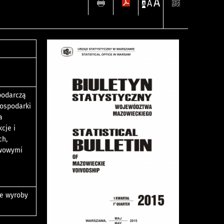
A
A
A
podarczą
gospodarki
a
cje i
ch,
awowymi
ne wyroby