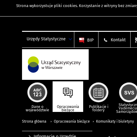
Strona wykorzystuje
pliki cookies
. Korzystanie z witryny bez zmi
Urzędy Statystyczne
Kontakt
BIP
Statystycz
Dane o
Opracowania
Publikacje i
Vademec
województwie
bieżące
foldery
Samorządo
Strona główna
Opracowania bieżące
Komunikaty i biuletyny
Informacje o Urzędzie