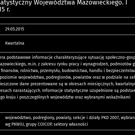
tatystyczny Województwa Mazowieckiego. I
5 r.
29.05.2015
Kwartalna
iera podstawowe informacje charakteryzujące sytuację społeczno-gos
zowieckiego, m.in. z zakresu rynku pracy i wynagrodzeń, podmiotów 
 finansów, rolnictwa, przemysłu, budownictwa, handlu i bezpieczeństw
 poziomie województwa, podregionów, powiatów oraz w podziale na sek
mieszczone dane prezentowane są w okresach miesięcznych, kwartalny
kresach narastających. Informacje statystyczne uzupełnione są podst
ego kraju i poszczególnych województw oraz wybranymi wskaźnikami
województwo, podregiony, powiaty, sekcje i działy PKD 2007, wybra
wg PKWiU, grupy COICOP, sektory własności