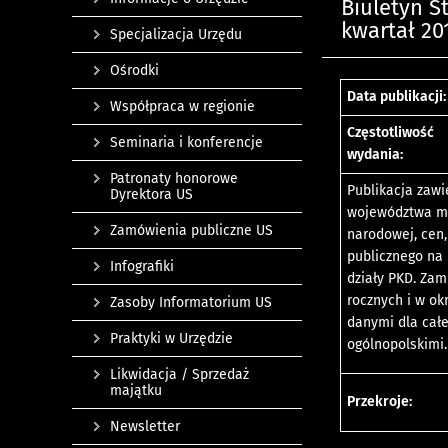
Biuletyn S
kwartał 201
Specjalizacja Urzędu
Ośrodki
Data publikacji:
Współpraca w regionie
Częstotliwość
Seminaria i konferencje
wydania:
Patronaty honorowe
Publikacja zaw
Dyrektora US
województwa ma
Zamówienia publiczne US
narodowej, cen,
publicznego na
Infografiki
działy PKD. Za
rocznych i w o
Zasoby Informatorium US
danymi dla cał
Praktyki w Urzędzie
ogólnopolskimi.
Likwidacja / Sprzedaż
majątku
Przekroje:
Newsletter