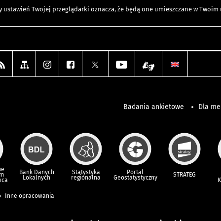
any ustawień Twojej przeglądarki oznacza, że będą one umieszczane w Twoi
Badania ankietowe
Dla m
ne
Bank Danych
Statystyka
Portal
um
STRATEG
Lokalnych
regionalna
Geostatystyczny
wca
K
Inne opracowania