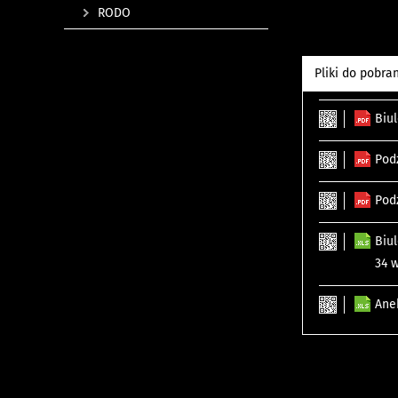
RODO
Pliki do pobra
Biu
Pod
Pod
Biu
34 w
Ane