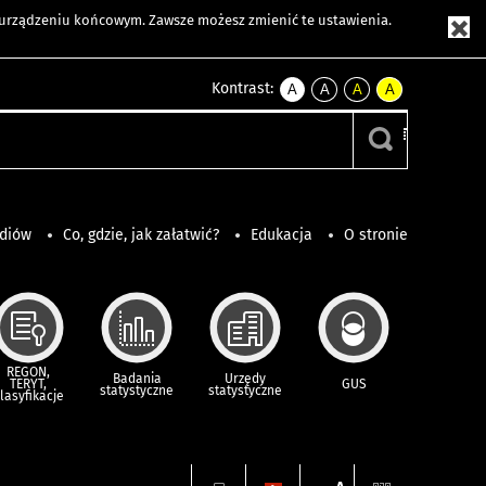
m urządzeniu końcowym. Zawsze możesz zmienić te ustawienia.
Kontrast:
A
A
A
A
kontrast
kontrast
kontrast
kontrast
domyślny
biały
żółty
czarny
tekst
tekst
tekst
na
na
na
czarnym
czarnym
żółtym
ediów
Co, gdzie, jak załatwić?
Edukacja
O stronie
REGON,
Badania
Urzędy
TERYT,
GUS
statystyczne
statystyczne
lasyfikacje