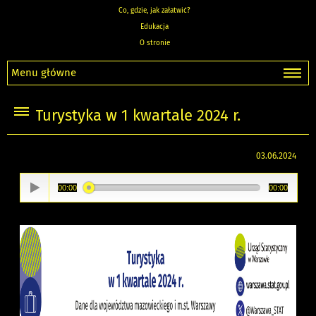
Co, gdzie, jak załatwić?
Edukacja
O stronie
Menu główne
Turystyka w 1 kwartale 2024 r.
03.06.2024
00:00
00:00