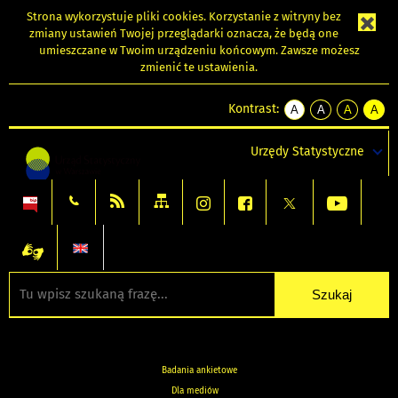
Strona wykorzystuje
pliki cookies
. Korzystanie z witryny bez
zmiany ustawień Twojej przeglądarki oznacza, że będą one
umieszczane w Twoim urządzeniu końcowym. Zawsze możesz
zmienić te ustawienia.
Kontrast:
A
A
A
A
kontrast
kontrast
kontrast
kontra
domyślny
biały
żółty
czarny
Urzędy Statystyczne
tekst
tekst
tekst
na
na
na
czarnym
czarnym
żółtym
Badania ankietowe
Dla mediów