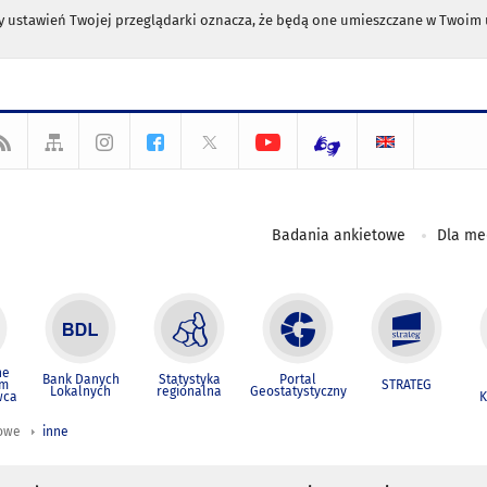
any ustawień Twojej przeglądarki oznacza, że będą one umieszczane w Twoi
Badania ankietowe
Dla m
ne
Bank Danych
Statystyka
Portal
um
STRATEG
Lokalnych
regionalna
Geostatystyczny
wca
K
iowe
inne