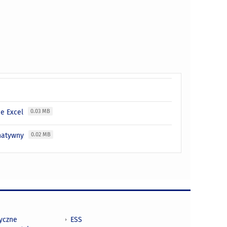
ie Excel
0.03 MB
rnatywny
0.02 MB
tyczne
ESS