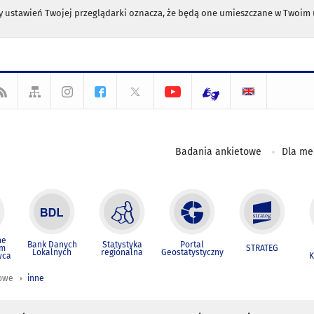
any ustawień Twojej przeglądarki oznacza, że będą one umieszczane w Twoi
Badania ankietowe
Dla m
ne
Bank Danych
Statystyka
Portal
um
STRATEG
Lokalnych
regionalna
Geostatystyczny
wca
K
iowe
inne