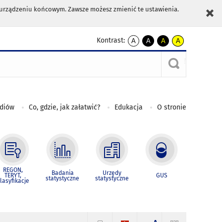
m urządzeniu końcowym. Zawsze możesz zmienić te ustawienia.
Kontrast:
A
A
A
A
kontrast
kontrast
kontrast
kontrast
domyślny
biały
żółty
czarny
tekst
tekst
tekst
na
na
na
czarnym
czarnym
żółtym
ediów
Co, gdzie, jak załatwić?
Edukacja
O stronie
REGON,
Badania
Urzędy
TERYT,
GUS
statystyczne
statystyczne
lasyfikacje