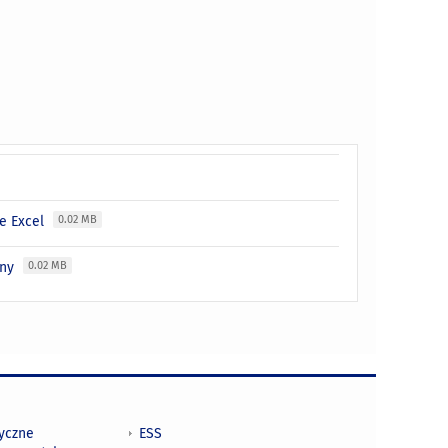
ie Excel
0.02 MB
wny
0.02 MB
tyczne
ESS