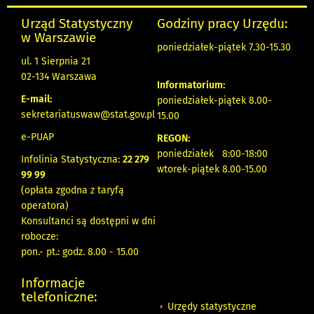
Urząd Statystyczny
Godziny pracy Urzędu:
w Warszawie
poniedziałek-piątek 7.30-15.30
ul. 1 Sierpnia 21
02-134 Warszawa
Informatorium:
E-mail:
poniedziałek-piątek 8.00-
sekretariatuswaw@stat.gov.pl
15.00
e-PUAP
REGON:
poniedziałek 8:00-18:00
Infolinia Statystyczna:
22 279
wtorek-piątek 8.00-15.00
99 99
(opłata zgodna z taryfą
operatora)
Konsultanci są dostępni w dni
robocze:
pon.- pt.: godz. 8.00 - 15.00
Informacje
telefoniczne:
Urzędy statystyczne