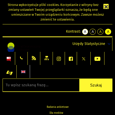
Strona wykorzystuje
pliki cookies
. Korzystanie z witryny bez
zmiany ustawień Twojej przeglądarki oznacza, że będą one
umieszczane w Twoim urządzeniu końcowym. Zawsze możesz
zmienić te ustawienia.
Kontrast:
A
A
A
A
kontrast
kontrast
kontrast
kontra
domyślny
biały
żółty
czarny
Urzędy Statystyczne
tekst
tekst
tekst
na
na
na
czarnym
czarnym
żółtym
Badania ankietowe
Dla mediów