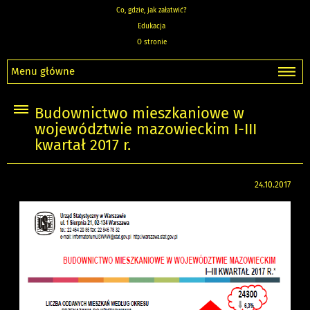
Co, gdzie, jak załatwić?
Edukacja
O stronie
Menu główne
Budownictwo mieszkaniowe w
województwie mazowieckim I-III
kwartał 2017 r.
24.10.2017