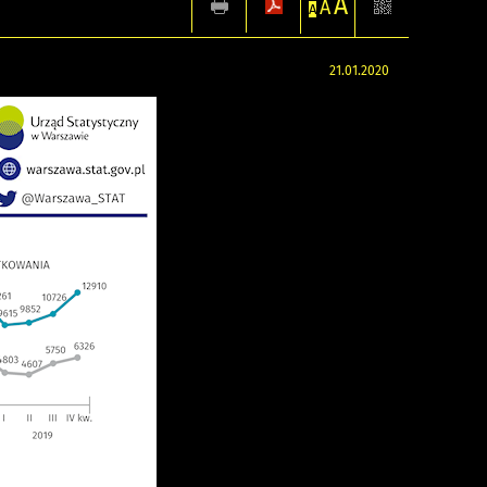
A
A
A
21.01.2020