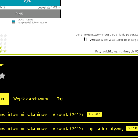
e:
nia
Wyjdź z archiwum
Tagi
ownictwo mieszkaniowe I-IV kwartał 2019 r.
1.65 MB
ownictwo mieszkaniowe I-IV kwartał 2019 r. - opis alternatywny
0.07 