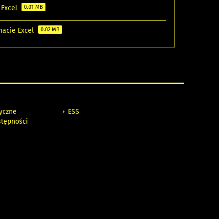
 Excel
0.01 MB
macie Excel
0.02 MB
tyczne
ESS
stępności