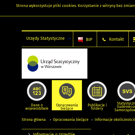
Strona wykorzystuje
pliki cookies
. Korzystanie z witryny bez zmi
Urzędy Statystyczne
Kontakt
BIP
Statystycz
Dane o
Opracowania
Publikacje i
Vademec
województwie
bieżące
foldery
Samorządo
Strona główna
Opracowania bieżące
Informacje okolicznośc
Informacje o Urzędzie