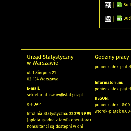
Bud
Bud
Urząd Statystyczny
Godziny pracy
w Warszawie
poniedziałek-piątek
ul. 1 Sierpnia 21
02-134 Warszawa
Informatorium:
E-mail:
poniedziałek-piątek
sekretariatuswaw@stat.gov.pl
REGON:
e-PUAP
poniedziałek 8:00-
wtorek-piątek 8.00
Infolinia Statystyczna:
22 279 99 99
(opłata zgodna z taryfą operatora)
Konsultanci są dostępni w dni