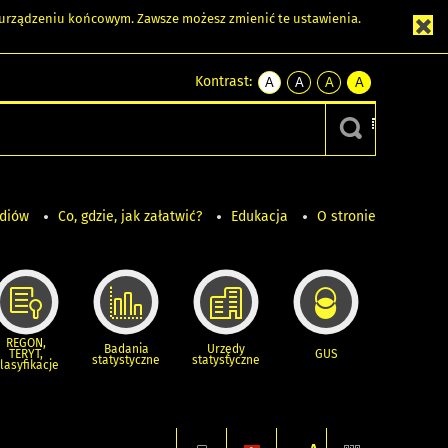
m urządzeniu końcowym. Zawsze możesz zmienić te ustawienia.
Kontrast:
A
A
A
A
kontrast
kontrast
kontrast
kontrast
domyślny
biały
żółty
czarny
tekst
tekst
tekst
na
na
na
czarnym
czarnym
żółtym
ediów
Co, gdzie, jak załatwić?
Edukacja
O stronie
REGON,
Badania
Urzędy
TERYT,
GUS
statystyczne
statystyczne
lasyfikacje