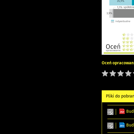
Oceń opracowani
Pliki do pobra
Bud
Bud