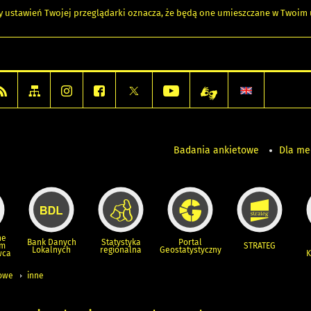
any ustawień Twojej przeglądarki oznacza, że będą one umieszczane w Twoi
Badania ankietowe
Dla m
ne
Bank Danych
Statystyka
Portal
um
STRATEG
Lokalnych
regionalna
Geostatystyczny
wca
K
iowe
inne