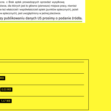
 MB
0.03 MB
1.47 MB