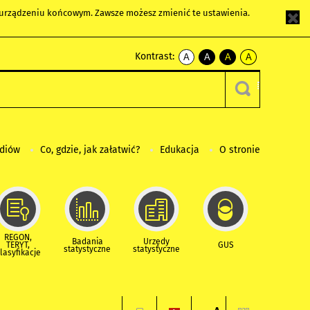
m urządzeniu końcowym. Zawsze możesz zmienić te ustawienia.
Kontrast:
A
A
A
A
kontrast
kontrast
kontrast
kontrast
domyślny
biały
żółty
czarny
tekst
tekst
tekst
na
na
na
czarnym
czarnym
żółtym
ediów
Co, gdzie, jak załatwić?
Edukacja
O stronie
REGON,
Badania
Urzędy
TERYT,
GUS
statystyczne
statystyczne
lasyfikacje