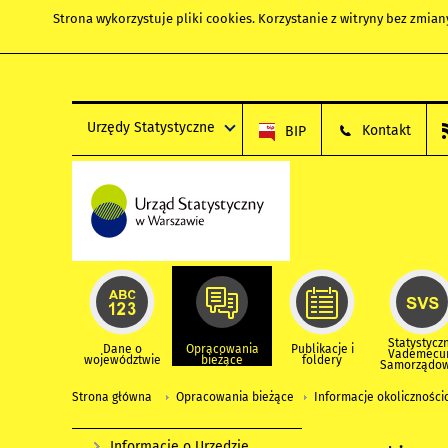
Strona wykorzystuje
pliki cookies
. Korzystanie z witryny bez zmi
Urzędy Statystyczne
Kontakt
BIP
Statystycz
Dane o
Opracowania
Publikacje i
Vademec
województwie
bieżące
foldery
Samorządo
Strona główna
Opracowania bieżące
Informacje okolicznośc
Informacje o Urzędzie