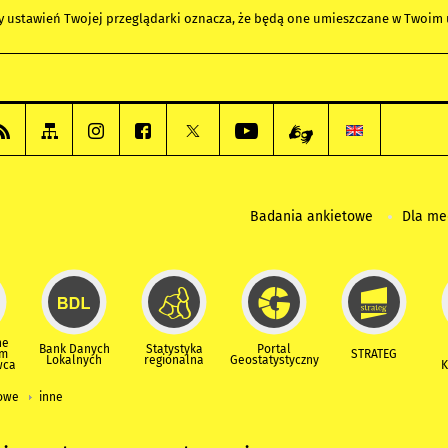
any ustawień Twojej przeglądarki oznacza, że będą one umieszczane w Twoi
Badania ankietowe
Dla m
ne
Bank Danych
Statystyka
Portal
um
STRATEG
Lokalnych
regionalna
Geostatystyczny
wca
K
iowe
inne