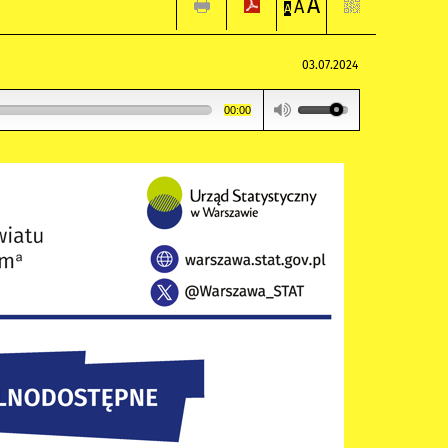
A
A
A
03.07.2024
00:00