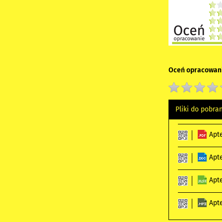
Oceń opracowani
Pliki do pobra
Apt
Apt
Apt
Apt