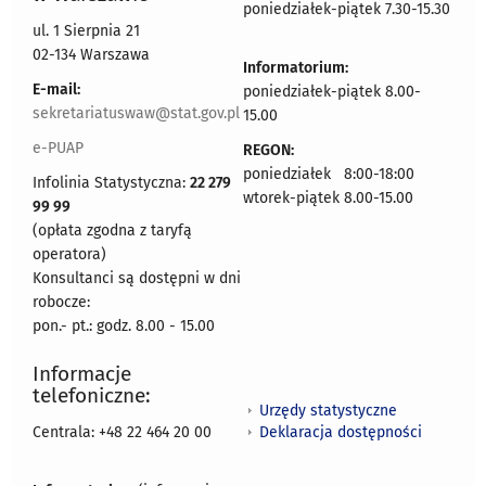
poniedziałek-piątek 7.30-15.30
ul. 1 Sierpnia 21
02-134 Warszawa
Informatorium:
E-mail:
poniedziałek-piątek 8.00-
sekretariatuswaw@stat.gov.pl
15.00
e-PUAP
REGON:
poniedziałek 8:00-18:00
Infolinia Statystyczna:
22 279
wtorek-piątek 8.00-15.00
99 99
(opłata zgodna z taryfą
operatora)
Konsultanci są dostępni w dni
robocze:
pon.- pt.: godz. 8.00 - 15.00
Informacje
telefoniczne:
Urzędy statystyczne
Deklaracja dostępności
Centrala: +48 22 464 20 00