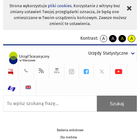
Strona wykorzystuje
pliki cookies
. Korzystanie z witryny bez
zmiany ustawień Twojej przeglądarki oznacza, że będą one
umieszczane w Twoim urządzeniu końcowym. Zawsze możesz
zmienić te ustawienia.
Kontrast:
A
A
A
A
kontrast
kontrast
kontrast
kontra
domyślny
biały
żółty
czarny
Urzędy Statystyczne
tekst
tekst
tekst
na
na
na
czarnym
czarnym
żółtym
Badania ankietowe
Dla mediów