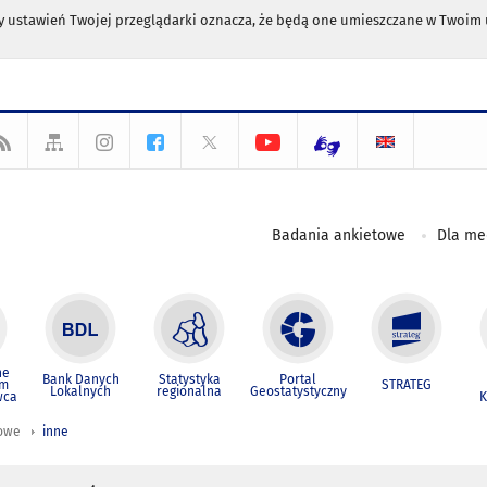
any ustawień Twojej przeglądarki oznacza, że będą one umieszczane w Twoi
Badania ankietowe
Dla m
ne
Bank Danych
Statystyka
Portal
um
STRATEG
Lokalnych
regionalna
Geostatystyczny
wca
K
iowe
inne