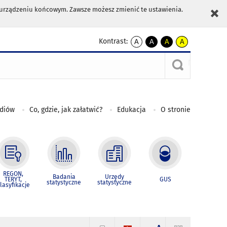
m urządzeniu końcowym. Zawsze możesz zmienić te ustawienia.
Kontrast:
A
A
A
A
kontrast
kontrast
kontrast
kontrast
domyślny
biały
żółty
czarny
tekst
tekst
tekst
na
na
na
czarnym
czarnym
żółtym
ediów
Co, gdzie, jak załatwić?
Edukacja
O stronie
REGON,
Badania
Urzędy
TERYT,
GUS
statystyczne
statystyczne
lasyfikacje