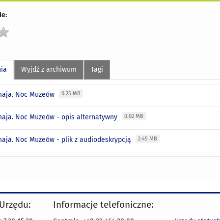
e:
nia
Wyjdź z archiwum
Tagi
maja. Noc Muzeów
0.25 MB
maja. Noc Muzeów - opis alternatywny
0.02 MB
maja. Noc Muzeów - plik z audiodeskrypcją
2.45 MB
 Urzędu:
Informacje telefoniczne: