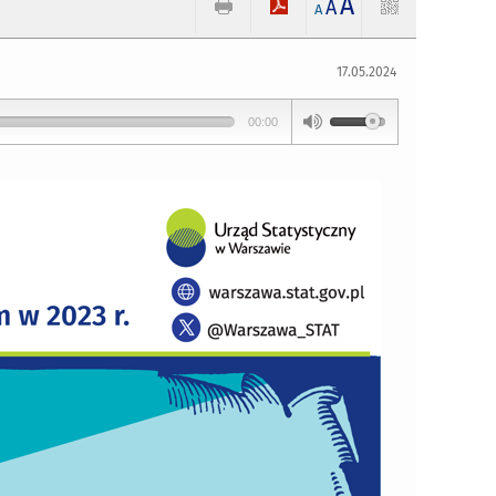
A
A
A
17.05.2024
00:00