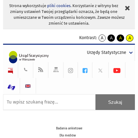
Strona wykorzystuje
pliki cookies
. Korzystanie z witryny bez
zmiany ustawień Twojej przeglądarki oznacza, że będą one
umieszczane w Twoim urządzeniu końcowym. Zawsze możesz
zmienić te ustawienia.
Kontrast:
A
A
A
A
kontrast
kontrast
kontrast
kontra
domyślny
biały
żółty
czarny
Urzędy Statystyczne
tekst
tekst
tekst
na
na
na
czarnym
czarnym
żółtym
Badania ankietowe
Dla mediów