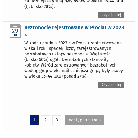
najliczniejszą grupą były osoby w wieku 35–44 lata
(tj. blisko 28%).
Czytaj dalej
Bezrobocie rejestrowane w Płocku w 2023
29
r.
lut
W końcu grudnia 2023 r. w Płocku zaobserwowano
w skali roku spadek liczby zarejestrowanych
bezrobotnych i stopy bezrobocia. Większość
(blisko 60%) ogółu bezrobotnych stanowiły
kobiety. Wśród zarejestrowanych bezrobotnych
według grup wieku najliczniejszą grupą były osoby
w wieku 35–44 lata (ponad 27%).
Czytaj dalej
1
2
3
następna strona