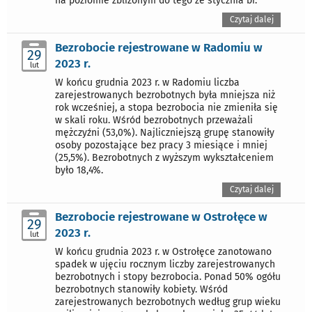
na poziomie zbliżonym do tego ze stycznia br.
Czytaj dalej
Bezrobocie rejestrowane w Radomiu w
29
2023 r.
lut
W końcu grudnia 2023 r. w Radomiu liczba
zarejestrowanych bezrobotnych była mniejsza niż
rok wcześniej, a stopa bezrobocia nie zmieniła się
w skali roku. Wśród bezrobotnych przeważali
mężczyźni (53,0%). Najliczniejszą grupę stanowiły
osoby pozostające bez pracy 3 miesiące i mniej
(25,5%). Bezrobotnych z wyższym wykształceniem
było 18,4%.
Czytaj dalej
Bezrobocie rejestrowane w Ostrołęce w
29
2023 r.
lut
W końcu grudnia 2023 r. w Ostrołęce zanotowano
spadek w ujęciu rocznym liczby zarejestrowanych
bezrobotnych i stopy bezrobocia. Ponad 50% ogółu
bezrobotnych stanowiły kobiety. Wśród
zarejestrowanych bezrobotnych według grup wieku