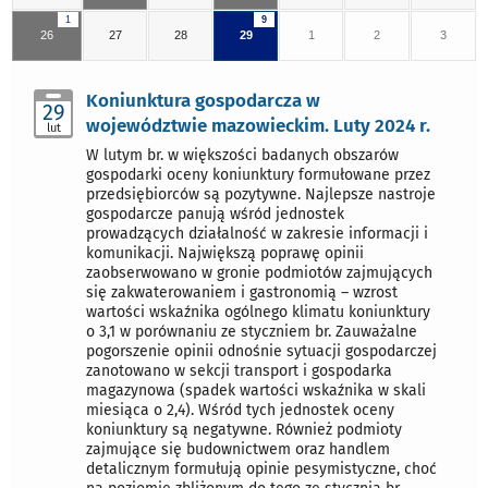
1
9
26
27
28
29
1
2
3
Koniunktura gospodarcza w
29
województwie mazowieckim. Luty 2024 r.
lut
W lutym br. w większości badanych obszarów
gospodarki oceny koniunktury formułowane przez
przedsiębiorców są pozytywne. Najlepsze nastroje
gospodarcze panują wśród jednostek
prowadzących działalność w zakresie informacji i
komunikacji. Największą poprawę opinii
zaobserwowano w gronie podmiotów zajmujących
się zakwaterowaniem i gastronomią – wzrost
wartości wskaźnika ogólnego klimatu koniunktury
o 3,1 w porównaniu ze styczniem br. Zauważalne
pogorszenie opinii odnośnie sytuacji gospodarczej
zanotowano w sekcji transport i gospodarka
magazynowa (spadek wartości wskaźnika w skali
miesiąca o 2,4). Wśród tych jednostek oceny
koniunktury są negatywne. Również podmioty
zajmujące się budownictwem oraz handlem
detalicznym formułują opinie pesymistyczne, choć