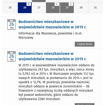
2
6
2
25
26
27
28
29
30
31
Budownictwo mieszkaniowe w
26
województwie mazowieckim w 2015 r.
sty
Informacje dla Mazowsza, powiatów i m.st.
Warszawy
Czytaj dalej
Budownictwo mieszkaniowe w
26
województwie mazowieckim w 2015 r.
sty
W 2015 r. w województwie mazowieckim oddano do
użytkowania 29,1 tys. mieszkań, a więc nieco mniej
(o 5,1%) niż w 2014 r. W Warszawie przybyło 13,1 tys.
nowych mieszkań, w porównaniu do 2014 r. jest to
spadek o 12,7%. W przekroju powiatów najmniej
mieszkań oddano w powiecie żuromińskim – 38.
Powiatem z największą liczbą oddanych mieszkań
był powiat wołomiński, gdzie oddano do
użytkowania 2260 mieszkań.