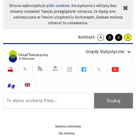
Strona wykorzystuje
pliki cookies
. Korzystanie z witryny bez
zmiany ustawień Twojej przeglądarki oznacza, że będą one
umieszczane w Twoim urządzeniu końcowym. Zawsze możesz
zmienić te ustawienia.
Kontrast:
A
A
A
A
kontrast
kontrast
kontrast
kontra
domyślny
biały
żółty
czarny
Urzędy Statystyczne
tekst
tekst
tekst
na
na
na
czarnym
czarnym
żółtym
Badania ankietowe
Dla mediów