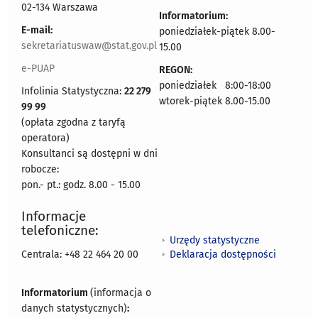
02-134 Warszawa
Informatorium:
E-mail:
poniedziałek-piątek 8.00-
sekretariatuswaw@stat.gov.pl
15.00
e-PUAP
REGON:
poniedziałek 8:00-18:00
Infolinia Statystyczna:
22 279
wtorek-piątek 8.00-15.00
99 99
(opłata zgodna z taryfą
operatora)
Konsultanci są dostępni w dni
robocze:
pon.- pt.: godz. 8.00 - 15.00
Informacje
telefoniczne:
Urzędy statystyczne
Deklaracja dostępności
Centrala: +48 22 464 20 00
Informatorium
(informacja o
danych statystycznych)
: