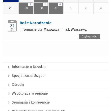
1
1
8
28
29
30
31
1
2
3
Boże Narodzenie
21
gru
Informacje dla Mazowsza i m.st. Warszawy.
Czytaj dalej
Informacje o Urzędzie
Specjalizacja Urzędu
Ośrodki
Współpraca w regionie
Seminaria i konferencje