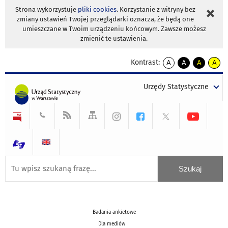
Strona wykorzystuje
pliki cookies
. Korzystanie z witryny bez
zmiany ustawień Twojej przeglądarki oznacza, że będą one
umieszczane w Twoim urządzeniu końcowym. Zawsze możesz
zmienić te ustawienia.
Kontrast:
A
A
A
A
kontrast
kontrast
kontrast
kontra
domyślny
biały
żółty
czarny
Urzędy Statystyczne
tekst
tekst
tekst
na
na
na
czarnym
czarnym
żółtym
Badania ankietowe
Dla mediów