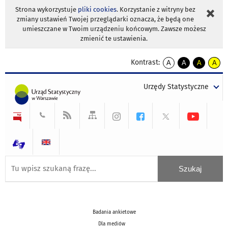
Strona wykorzystuje
pliki cookies
. Korzystanie z witryny bez
zmiany ustawień Twojej przeglądarki oznacza, że będą one
umieszczane w Twoim urządzeniu końcowym. Zawsze możesz
zmienić te ustawienia.
Kontrast:
A
A
A
A
kontrast
kontrast
kontrast
kontra
domyślny
biały
żółty
czarny
Urzędy Statystyczne
tekst
tekst
tekst
na
na
na
czarnym
czarnym
żółtym
Badania ankietowe
Dla mediów