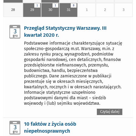
1
1
8
28
29
30
31
1
2
3
Przegląd Statystyczny Warszawy. III
3
kwartał 2020 r.
gru
Podstawowe informacje charakteryzujące sytuację
społeczno-gospodarczą m.st. Warszawy, m.in. z
zakresu rynku pracy, wynagrodzeń, podmiotów
gospodarki narodowej, cen detalicznych, finansów
przedsiębiorstw niefinansowych, przemysłu,
budownictwa, handlu, bezpieczeństwa
publicznego. Dane zamieszczone w publikacji
prezentuje się w okresach miesięcznych,
kwartalnych, rocznych i w okresach narastających.
Informacje statystyczne uzupełniono
podstawowymi danymi dla miast – siedzib
wojewody i (lub) sejmiku województwa.
Czytaj dalej
10 faktów z życia osób
3
niepełnosprawnych
gru