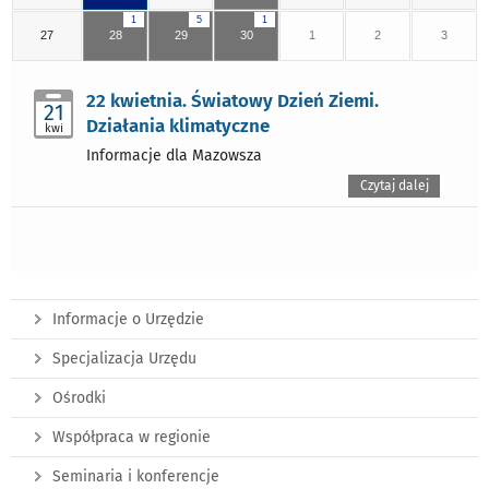
1
5
1
27
28
29
30
1
2
3
22 kwietnia. Światowy Dzień Ziemi.
21
Działania klimatyczne
kwi
Informacje dla Mazowsza
Czytaj dalej
Informacje o Urzędzie
Specjalizacja Urzędu
Ośrodki
Współpraca w regionie
Seminaria i konferencje