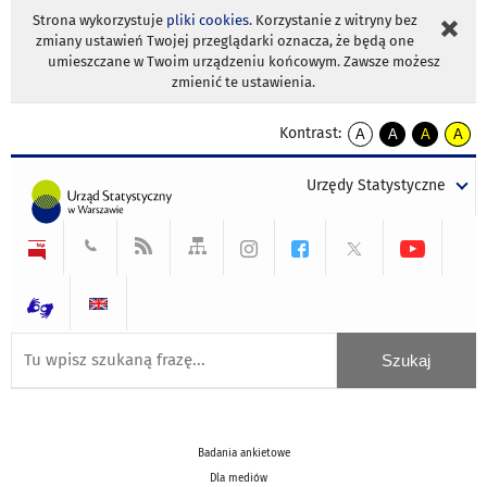
Strona wykorzystuje
pliki cookies
. Korzystanie z witryny bez
zmiany ustawień Twojej przeglądarki oznacza, że będą one
umieszczane w Twoim urządzeniu końcowym. Zawsze możesz
zmienić te ustawienia.
Kontrast:
A
A
A
A
kontrast
kontrast
kontrast
kontra
domyślny
biały
żółty
czarny
Urzędy Statystyczne
tekst
tekst
tekst
na
na
na
czarnym
czarnym
żółtym
Badania ankietowe
Dla mediów