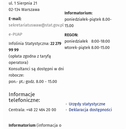
ul. 1 Sierpnia 21
02-134 Warszawa
Informatorium:
E-mail:
poniedziałek-piątek 8.00-
sekretariatuswaw@stat.gov.pl
15.00
e-PUAP
REGON:
poniedziałek 8:00-18:00
Infolinia Statystyczna:
22 279
wtorek-piątek 8.00-15.00
99 99
(opłata zgodna z taryfą
operatora)
Konsultanci są dostępni w dni
robocze:
pon.- pt.: godz. 8.00 - 15.00
Informacje
telefoniczne:
Urzędy statystyczne
Deklaracja dostępności
Centrala: +48 22 464 20 00
Informatorium
(informacja o