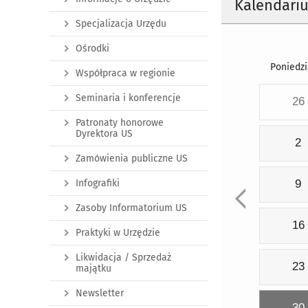
Kalendari
Specjalizacja Urzędu
Ośrodki
Poniedzi
Współpraca w regionie
Seminaria i konferencje
26
Patronaty honorowe
Dyrektora US
2
Zamówienia publiczne US
Infografiki
9
Zasoby Informatorium US
16
Praktyki w Urzędzie
Likwidacja / Sprzedaż
23
majątku
Newsletter
30