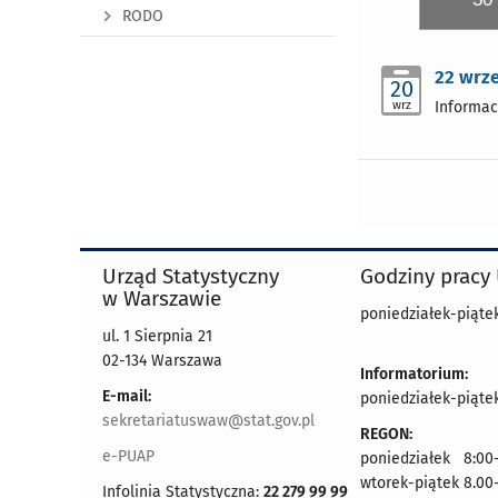
RODO
22 wrz
20
wrz
Informac
Urząd Statystyczny
Godziny pracy
w Warszawie
poniedziałek-piątek
ul. 1 Sierpnia 21
02-134 Warszawa
Informatorium:
E-mail:
poniedziałek-piątek
sekretariatuswaw@stat.gov.pl
REGON:
e-PUAP
poniedziałek 8:00-
wtorek-piątek 8.00
Infolinia Statystyczna:
22 279 99 99