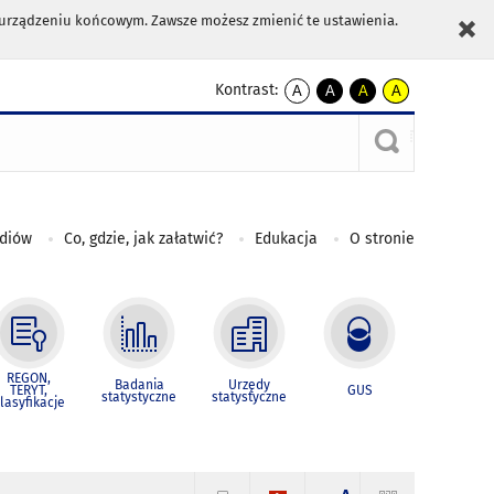
m urządzeniu końcowym. Zawsze możesz zmienić te ustawienia.
Kontrast:
A
A
A
A
kontrast
kontrast
kontrast
kontrast
domyślny
biały
żółty
czarny
tekst
tekst
tekst
na
na
na
czarnym
czarnym
żółtym
ediów
Co, gdzie, jak załatwić?
Edukacja
O stronie
REGON,
Badania
Urzędy
TERYT,
GUS
statystyczne
statystyczne
lasyfikacje