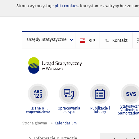
Strona wykorzystuje
pliki cookies
. Korzystanie z witryny bez zmi
Urzędy Statystyczne
Kontakt
BIP
Statystycz
Dane o
Opracowania
Publikacje i
Vademec
województwie
bieżące
foldery
Samorządo
Strona główna
Kalendarium
Informacje o Urzędzie