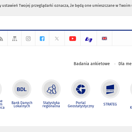
any ustawień Twojej przeglądarki oznacza, że będą one umieszczane w Twoi
Badania ankietowe
Dla m
ne
Bank Danych
Statystyka
Portal
um
STRATEG
Lokalnych
regionalna
Geostatystyczny
wca
K