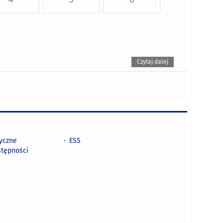
Czytaj dalej
tyczne
ESS
stępności